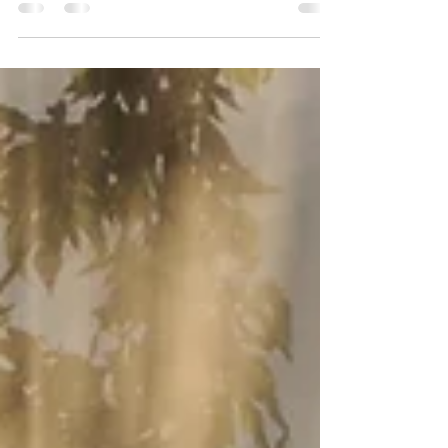
otrokoma, mož nas je namreč zapustil, ker je našel
drugo. Finančno je pomagal kolikor...