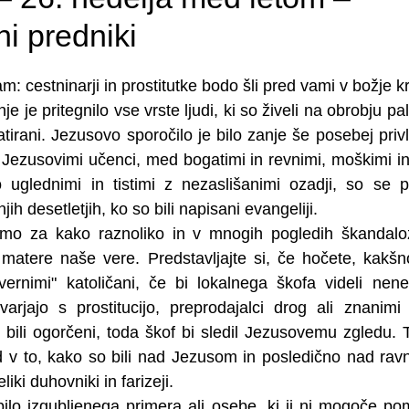
i predniki
 cestninarji in prostitutke bodo šli pred vami v božje kr
 je pritegnilo vse vrste ljudi, ki so živeli na obrobju pa
 zatirani. Jezusovo sporočilo je bilo zanje še posebej priv
 Jezusovimi učenci, med bogatimi in revnimi, moškimi in
 uglednimi in tistimi z nezaslišanimi ozadji, so se po
ih desetletjih, ko so bili napisani evangeliji.
amo za kako raznoliko in v mnogih pogledih škandalo
n matere naše vere. Predstavljajte si, če hočete, kakšno
ernimi" katoličani, če bi lokalnega škofa videli neneh
rjajo s prostitucijo, preprodajalci drog ali znanimi t
 bi bili ogorčeni, toda škof bi sledil Jezusovemu zgledu. 
 v to, kako so bili nad Jezusom in posledično nad ravn
iki duhovniki in farizeji.
bilo izgubljenega primera ali osebe, ki ji ni mogoče po