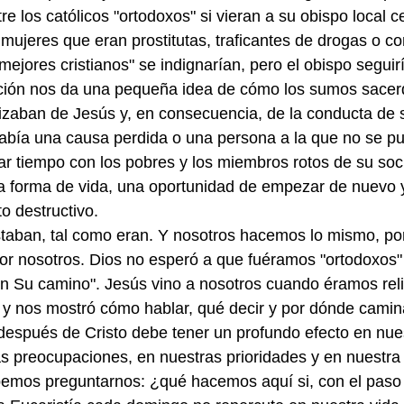
re los católicos "ortodoxos" si vieran a su obispo local 
ujeres que eran prostitutas, traficantes de drogas o co
mejores cristianos" se indignarían, pero el obispo seguir
ación nos da una pequeña idea de cómo los sumos sacerd
izaban de Jesús y, en consecuencia, de la conducta de s
abía una causa perdida o una persona a la que no se pu
ar tiempo con los pobres y los miembros rotos de su soc
a forma de vida, una oportunidad de empezar de nuevo y
 destructivo. 
staban, tal como eran. Y nosotros hacemos lo mismo, po
or nosotros. Dios no esperó a que fuéramos "ortodoxos"
n Su camino". Jesús vino a nosotros cuando éramos rel
 y nos mostró cómo hablar, qué decir y por dónde camin
 después de Cristo debe tener un profundo efecto en nues
as preocupaciones, en nuestras prioridades y en nuestra
emos preguntarnos: ¿qué hacemos aquí si, con el paso d