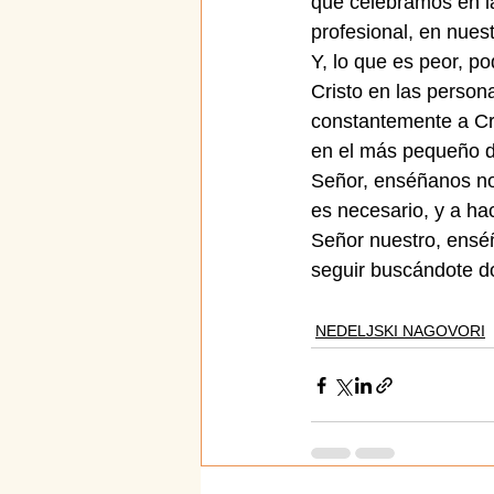
que celebramos en la
profesional, en nues
Y, lo que es peor, p
Cristo en las person
constantemente a Cri
en el más pequeño 
Señor, enséñanos no 
es necesario, y a hac
Señor nuestro, enséñ
seguir buscándote do
NEDELJSKI NAGOVORI