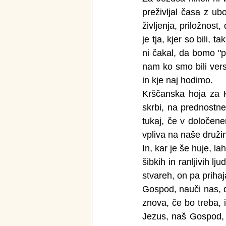
preživljal časa z ub
življenja, priložnost
je tja, kjer so bili, 
ni čakal, da bomo "pr
nam ko smo bili vers
in kje naj hodimo.
Krščanska hoja za K
skrbi, na prednostn
tukaj, če v določene
vpliva na naše druži
In, kar je še huje, 
šibkih in ranljivih l
stvareh, on pa prihaj
Gospod, nauči nas, d
znova, če bo treba, i
Jezus, naš Gospod, 