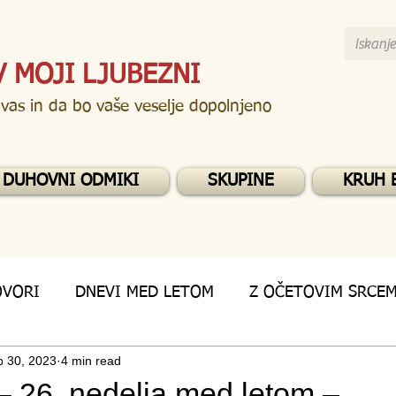
V MOJI LJUBEZNI
 vas in da bo vaše veselje dopolnjeno
DUHOVNI ODMIKI
SKUPINE
KRUH 
OVORI
DNEVI MED LETOM
Z OČETOVIM SRCE
p 30, 2023
4 min read
– 26. nedelja med letom –