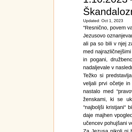
Škandalozn
Updated:
Oct 1, 2023
"Resnično, povem vam:
Jezusovo oznanjevanje
ali pa so bili v njej
med najrazličnejšimi
in pogani, družbeno
nadaljevale v naslednj
Težko si predstavlj
veljali prvi očetje i
nastalo med "pravov
ženskami, ki se ukva
"najboljši kristjani"
daje majhen vpogled
učencev pohujšani vel
Za Jezusa nikoli ni 