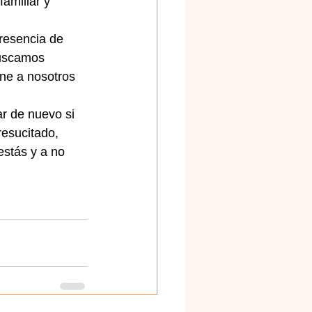
amiliar y 
resencia de 
Buscamos 
ne a nosotros 
r de nuevo si 
resucitado, 
stás y a no 