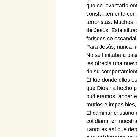
que se levantaría ent
constantemente con m
terroristas. Muchos "
de Jesús. Esta situ
fariseos se escandal
Para Jesús, nunca h
No se limitaba a pas
les ofrecía una nuev
de su comportamiento
Él fue donde ellos e
que Dios ha hecho p
pudiéramos "andar e
mudos e impasibles,
El caminar cristiano
cotidiana, en nuestr
Tanto es así que deb