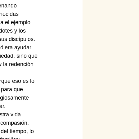
cenando 
nocidas 
ía el ejemplo 
otes y los 
us discípulos.
diera ayudar. 
iedad, sino que 
 la redención 
rque eso es lo 
 para que 
igiosamente 
ar.
tra vida 
 compasión. 
el tiempo, lo 