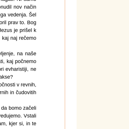
nudil nov način 
ega vedenja. Šel 
oril prav to. Bog 
ezus je prišel k 
 kaj naj rečemo 
jenje, na naše 
ti, kaj počnemo 
evharistiji, ne 
rakse?
nosti v revnih, 
nih in čudovitih 
 da bomo začeli 
vedujemo. Vstali 
 kjer si, in te 