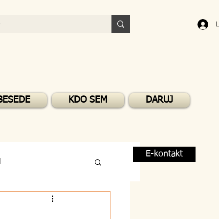
L
BESEDE
KDO SEM
DARUJ
E-kontakt
M