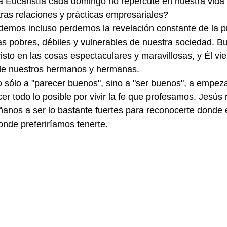
 Eucaristía cada domingo no repercute en nuestra vida f
tras relaciones y prácticas empresariales?
odemos incluso perdernos la revelación constante de la p
as pobres, débiles y vulnerables de nuestra sociedad. 
sto en las cosas espectaculares y maravillosas, y Él vie
de nuestros hermanos y hermanas.
sólo a "parecer buenos", sino a "ser buenos", a empeza
er todo lo posible por vivir la fe que profesamos. Jesús 
anos a ser lo bastante fuertes para reconocerte donde e
nde preferiríamos tenerte.