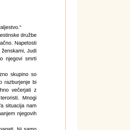
aljestvo."
lestinske družbe 
lačno. Napetosti 
 ženskami, Judi 
 njegovi smrti 
zno skupino so 
 razburjenje bi  
no večerjati z 
eroristi. Mnogi 
Ta situacija nam 
anjem njegovih 
magati. Ni samo 