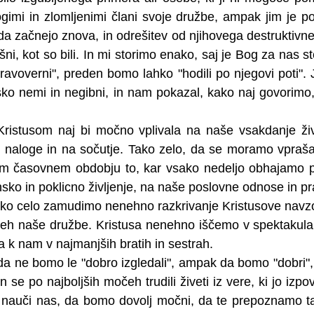
ogimi in zlomljenimi člani svoje družbe, ampak jim je po
, da začnejo znova, in odrešitev od njihovega destruktivn
takšni, kot so bili. In mi storimo enako, saj je Bog za nas st
avoverni", preden bomo lahko "hodili po njegovi poti". J
ko nemi in negibni, in nam pokazal, kako naj govorimo,
ristusom naj bi močno vplivala na naše vsakdanje živl
e naloge in na sočutje. Tako zelo, da se moramo vpraša
m časovnem obdobju to, kar vsako nedeljo obhajamo pri 
nsko in poklicno življenje, na naše poslovne odnose in p
lahko celo zamudimo nenehno razkrivanje Kristusove navzoč
judeh naše družbe. Kristusa nenehno iščemo v spektakular
a k nam v najmanjših bratih in sestrah.
a ne bomo le "dobro izgledali", ampak da bomo "dobri",
n se po najboljših močeh trudili živeti iz vere, ki jo izpo
nauči nas, da bomo dovolj močni, da te prepoznamo tam,