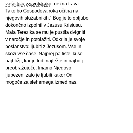
vaše telo vzcveti kakor nežna trava. 
DUHOVNA VPRAŠANJA
Tako bo Gospodova roka očitna na 
njegovih služabnikih." Bog je to obljubo 
dokončno izpolnil v Jezusu Kristusu. 
Mala Terezika se mu je pustila dvigniti 
v naročje in potolažiti. Odkrila je svoje 
poslanstvo: ljubiti z Jezusom. Vse in 
skozi vse čase. Najprej pa tiste, ki so 
najbližji, kar je tudi najtežje in najbolj 
preobražujoče. Imamo Njegovo 
ljubezen, zato je ljubiti kakor On 
mogoče za slehernega izmed nas.