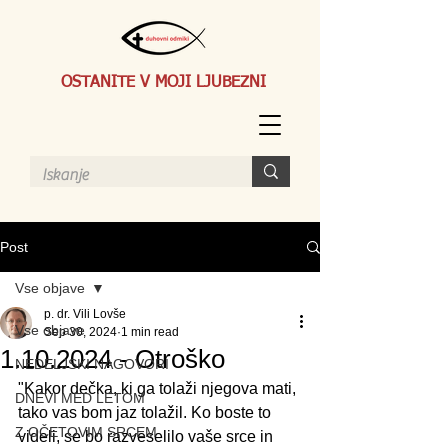
OSTANITE V MOJI LJUBEZNI
Post
Vse objave
p. dr. Vili Lovše
Vse objave
Sep 30, 2024
1 min read
1.10.2024 - Otroško
NEDELJSKI NAGOVORI
"Kakor dečka, ki ga tolaži njegova mati, 
DNEVI MED LETOM
tako vas bom jaz tolažil. Ko boste to 
Z OČETOVIM SRCEM
videli, se bo razveselilo vaše srce in 