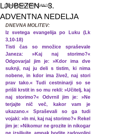
LJUBEZEN – 3.
DUHOVNA VPRAŠANJA
ADVENTNA NEDELJA
DNEVNA MOLITEV:
Iz svetega evangelija po Luku (Lk 
3,10-18)
Tisti čas so množice spraševale 
Janeza: »Kaj naj storimo?« 
Odgovarjal jim je: »Kdor ima dve 
suknji, naj ju deli s tistim, ki nima 
nobene, in kdor ima živež, naj stori 
prav tako.« Tudi cestninarji so se 
prišli krstit in so mu rekli: »Učitelj, kaj 
naj storimo?« Odvrnil jim je: »Ne 
terjajte nič več, kakor vam je 
ukazano.« Spraševali so ga tudi 
vojaki: »In mi, kaj naj storimo?« Rekel 
jim je: »Nikomur ne grozite in nikogar 
ne izsiljujte, ampak bodite zadovoljni 