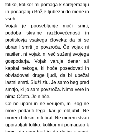
toliko, kolikor mi pomaga k sprejemanju 
in podarjanju Božje ljubezni do mene in 
vseh. 
Vojak je poosebljenje moči smrti, 
podoba skrajne razčlovečenosti in 
protislovja vsakega človeka: da bi se 
ubranil smrti jo povzroča. Če vojak ni 
nasilen, ni vojak, ni več suženj svojega 
gospodarja. Vojak varuje denar ali 
kapital nekoga, ki hoče posedovati in 
obvladovati druge ljudi, da bi ubežal 
lastni smrti. Služi zlu. Je samo beg pred 
smrtjo, ki jo sam povzroča. Nima vere in 
nima Očeta. Je nihče.
Če ne upam in ne verujem, mi Bog ne 
more podariti tega, kar je obljubil. Ne 
morem biti sin, niti brat. Ne morem stvari 
uporabljati toliko, kolikor mi pomagajo k 
temu, da sem brat in da delim z vami, 