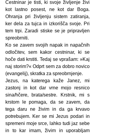
Cestninar je tisti, ki svoje življenje živi 
kot lastno posest, ne kot dar Boga. 
Ohranja pri življenju sistem zatiranja, 
ker dela za tujca in izkorišča svoje. Pri 
tem trpi. Zaradi stiske se je pripravljen 
spreobrniti. 
Ko se zavem svojih napak in napačnih 
odločitev, sem kakor cestninar, ki se 
hoče dati krstiti. Tedaj se vprašam: »Kaj 
naj storim?« Odprt sem za dobro novico 
(evangelij), skratka za spreobrnjenje. 
Jezus, na katerega kaže Janez, mi 
zastonj in kot dar vrne mojo resnico 
sina/hčere, brata/sestre. Krstnik, mi s 
krstom le pomaga, da se zavem, da 
tega daru ne živim in da ga krvavo 
potrebujem. Ker se mi Jezus podari in 
spremeni moje srce, lahko tudi jaz sebe 
in to kar imam, živim in uporabljam 