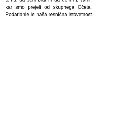
kar smo prejeli od skupnega Očeta. 
Podarjanje je naša resnična istovetnost 
in resnica. To kar imam, ni moje, ampak 
Očetovo in za vse nas. Povabljen sem 
deliti. Povabljeni smo obnoviti krog 
darovanja, ki smo ga prekinili s 
posedovanjem. Povabljeni smo biti 
kakor Zahej. Uporabljati stvari toliko, 
kolikor pomagajo, da smo Očetov dar 
sebi in bližnjim. Za vedno.
NEDELJSKI NAGOVORI
See All
Recent Posts