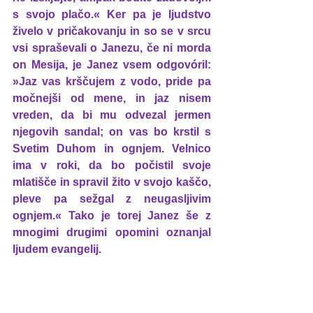
s svojo plačo.« Ker pa je ljudstvo 
živelo v pričakovanju in so se v srcu 
vsi spraševali o Janezu, če ni morda 
on Mesija, je Janez vsem odgovóril: 
»Jaz vas krščujem z vodo, pride pa 
močnejši od mene, in jaz nisem 
vreden, da bi mu odvezal jermen 
njegovih sandal; on vas bo krstil s 
Svetim Duhom in ognjem. Velnico 
ima v roki, da bo počistil svoje 
mlatišče in spravil žito v svojo kaščo, 
pleve pa sežgal z neugasljivim 
ognjem.« Tako je torej Janez še z 
mnogimi drugimi opomini oznanjal 
ljudem evangelij.