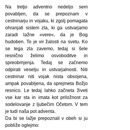
Na tretjo adventno nedeljo sem 
povabljen, da se prepoznam v 
cestninarju in vojaku, ki zgolj pomagata 
ohranjati sistem zla, ki ga ustvarjamo 
zaradi lažne »vere«, da je Bog 
hudoben. To je vir žalosti na svetu. Ko 
se tega zla zavemo, tedaj si šele 
resnično želimo osvoboditve in 
spreobrnjenja. Tedaj se začnemo 
odpirati veselju in ustvarjalnosti. Niti 
cestninar niti vojak nista obsojena, 
ampak povabljena, da sprejmeta Božjo 
resnico. Le tedaj lahko začneta živeti 
vse kar sta in imata kot priložnost za 
sodelovanje z ljubečim Očetom. V tem 
je tudi naša pot adventa.
Da bi se lažje prepoznali v obeh si ju 
pobliže oglejmo: