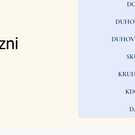
D
DUHO
DUHOV
zni
SK
KRUH
KD
D