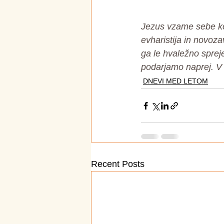
Jezus vzame sebe kot
evharistija in novoz
ga le hvaležno sprej
podarjamo naprej. V 
DNEVI MED LETOM
Recent Posts