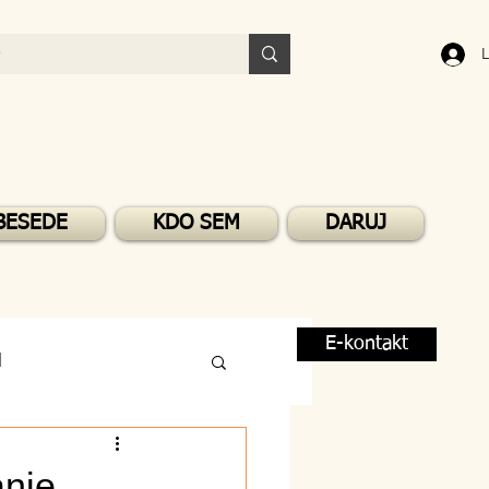
L
BESEDE
KDO SEM
DARUJ
E-kontakt
M
anje