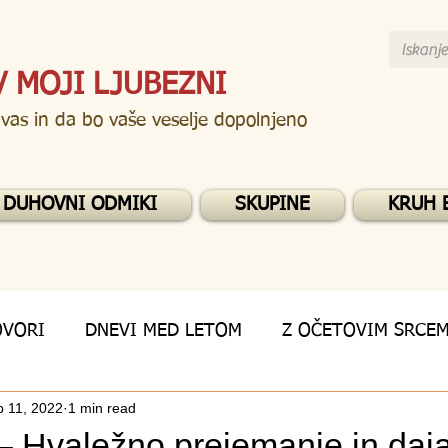
V MOJI LJUBEZNI
 vas in da bo vaše veselje dopolnjeno
DUHOVNI ODMIKI
SKUPINE
KRUH 
OVORI
DNEVI MED LETOM
Z OČETOVIM SRCE
 11, 2022
1 min read
– Hvaležno prejemanje in daj