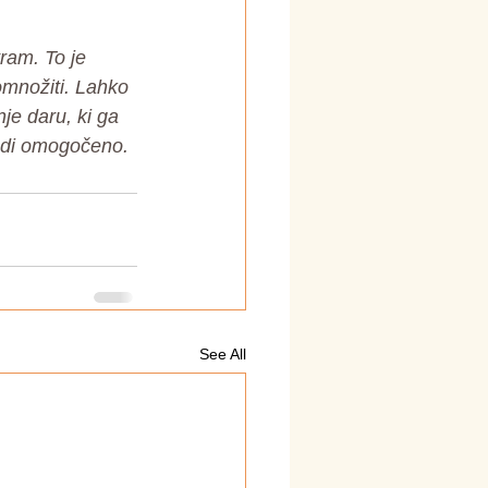
ram. To je 
omnožiti. Lahko 
e daru, ki ga 
tudi omogočeno.
See All