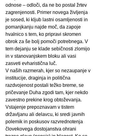
odnose – odloči, da ne bo postal žrtev 
zagrenjenosti. Primer novega življenja 
je sosed, ki kljub lastni osamljenosti in 
pomanjkanju najde moč, da zapoje 
hvalnico s tem, ko pripravi skromen 
obrok za še bolj pomoči potrebnega. V 
tem dejanju se klade sebičnosti zlomijo 
in v stanovanjskem bloku ali vasi 
zasveti evharistična luč.
V naših razmerah, kjer so nezaupanje v 
institucije, draginja in politična 
razdvojenost postali težko breme, se 
pričevanje Duha zgodi tam, kjer nekdo 
zavestno prekine krog obtoževanja. 
Vstajenje prepoznavam v tistem 
državljanu ali delavcu, ki sredi javnih 
polemik in poskusov razvrednotenja 
človekovega dostojanstva ohrani 