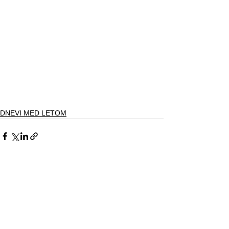
DNEVI MED LETOM
See All
Recent Posts