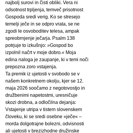
najbolj surovi in čisti obliki. Vera ni 
odsotnost trpljenja, temveč prisotnost 
Gospoda sredi verig. Ko se stresejo 
temelji ječe in se odpro vrata, se ne 
zgodi le osvoboditev telesa, ampak 
spreobrnjenje ječarja. Psalm 138 
potrjuje to izkušnjo: 
»
Gospod bo 
izpolnil načrt v moje dobro
.«
 Moja 
edina naloga je zaupanje, ki v temi noči 
prepozna zoro vstajenja.
Ta premik iz ujetosti v svobodo se v 
našem konkretnem okolju, kjer se 12. 
maja 2026 soočamo z negotovostjo in 
družbenimi napetostmi, uresničuje 
skozi drobna, a odločilna dejanja:
Vstajenje utripa v tistem slovenskem 
človeku, ki se sredi osebne »ječe« – 
morda dolgotrajne bolezni, odvisnosti 
ali ujetosti v brezizhodne družinske 