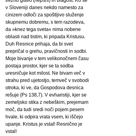
trezno glavo (
nepsis
) in blagost. Ko se 
v Sloveniji danes nekdo namesto za 
cinizem odloči za spoštljivo služenje 
skupnemu dobremu, s tem razodeva, 
da »knez tega sveta« nima nobene 
oblasti nad tistim, ki pripada Kristusu.
Duh Resnice prihaja, da bi svet 
prepričal o grehu, pravičnosti in sodbi. 
Moje bivanje v tem velikonočnem času 
postaja prostor, kjer se ta sodba 
uresničuje kot milost. Ne bivam več v 
strahu pred ujetostjo, temveč v svobodi 
otroka, ki ve, da Gospodova desnica 
rešuje (Ps 138,7). V evharistiji, kjer se 
zemeljsko stika z nebeškim, prejemam 
moč, da tudi sredi noči pojem pesem 
hvale, ki odpira vrata vsem, ki iščejo 
upanje. Kristus je vstal! Resnično je 
vstal!