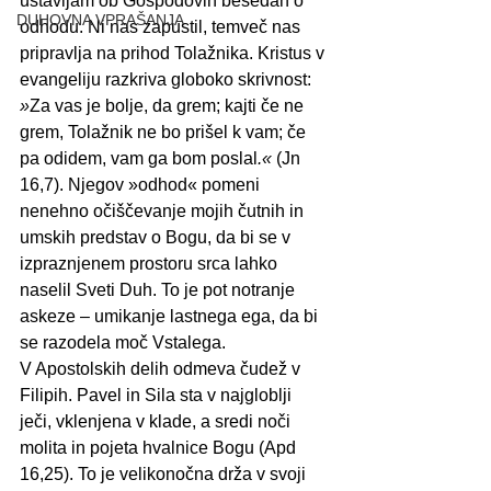
ustavljam ob Gospodovih besedah o 
DUHOVNA VPRAŠANJA
odhodu. Ni nas zapustil, temveč nas 
pripravlja na prihod Tolažnika. Kristus v 
evangeliju razkriva globoko skrivnost: 
»
Za vas je bolje, da grem; kajti če ne 
grem, Tolažnik ne bo prišel k vam; če 
pa odidem, vam ga bom poslal
.«
 (Jn 
16,7). Njegov »odhod« pomeni 
nenehno očiščevanje mojih čutnih in 
umskih predstav o Bogu, da bi se v 
izpraznjenem prostoru srca lahko 
naselil Sveti Duh. To je pot notranje 
askeze – umikanje lastnega ega, da bi 
se razodela moč Vstalega.
V Apostolskih delih odmeva čudež v 
Filipih. Pavel in Sila sta v najgloblji 
ječi, vklenjena v klade, a sredi noči 
molita in pojeta hvalnice Bogu (Apd 
16,25). To je velikonočna drža v svoji 