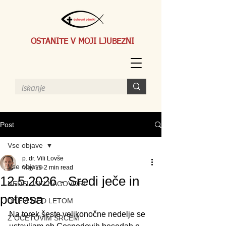
OSTANITE V MOJI LJUBEZNI
Post
Vse objave
p. dr. Vili Lovše
Vse objave
May 11
2 min read
12.5.2026 - Sredi ječe in
NEDELJSKI NAGOVORI
potresa
DNEVI MED LETOM
Na torek šeste velikonočne nedelje se 
Z OČETOVIM SRCEM