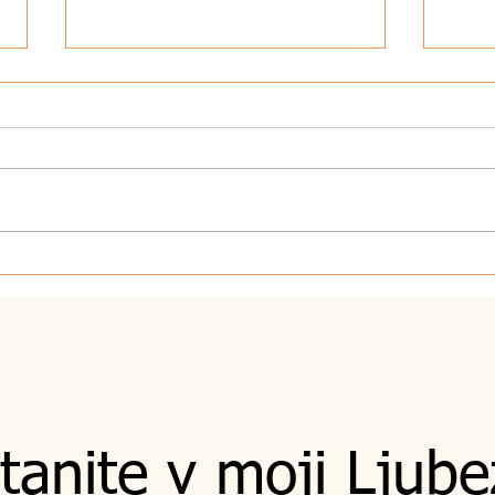
4.8.2
5.8.2026 - Zvestoba
tanite v moji Ljube