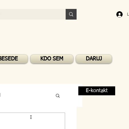
L
BESEDE
KDO SEM
DARUJ
E-kontakt
M