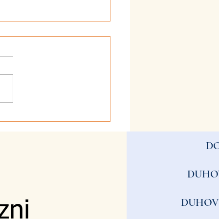
026 - Valovi
D
DUHO
DUHOV
zni