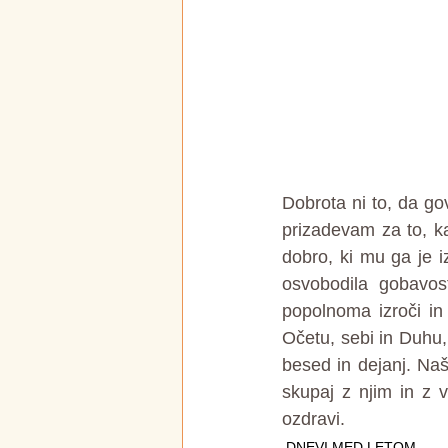
Dobrota ni to, da go
prizadevam za to, ka
dobro, ki mu ga je iz
osvobodila gobavos
popolnoma izroči in
Očetu, sebi in Duhu, 
besed in dejanj. Na
skupaj z njim in z 
ozdravi.
DNEVI MED LETOM