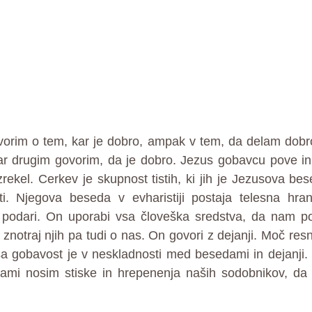
vorim o tem, kar je dobro, ampak v tem, da delam dobro
r drugim govorim, da je dobro. Jezus gobavcu pove in hk
rekel. Cerkev je skupnost tistih, ki jih je Jezusova bes
ti. Njegova beseda v evharistiji postaja telesna hr
 podari. On uporabi vsa človeška sredstva, da nam po
znotraj njih pa tudi o nas. On govori z dejanji. Moč resn
ša gobavost je v neskladnosti med besedami in dejanji.
vami nosim stiske in hrepenenja naših sodobnikov, da 