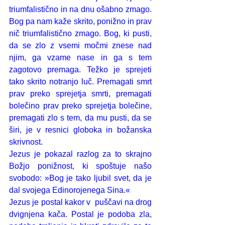
triumfalistično in na dnu ošabno zmago. 
Bog pa nam kaže skrito, ponižno in prav 
nič triumfalistično zmago. Bog, ki pusti, 
da se zlo z vsemi močmi znese nad 
njim, ga vzame nase in ga s tem 
zagotovo premaga. Težko je sprejeti 
tako skrito notranjo luč. Premagati smrt 
prav preko sprejetja smrti, premagati 
bolečino prav preko sprejetja bolečine, 
premagati zlo s tem, da mu pusti, da se 
širi, je v resnici globoka in božanska 
skrivnost. 
Jezus je pokazal razlog za to skrajno 
Božjo ponižnost, ki spoštuje našo 
svobodo: »Bog je tako ljubil svet, da je 
dal svojega Edinorojenega Sina.«
Jezus je postal kakor v  puščavi na drog 
dvignjena kača. Postal je podoba zla, 