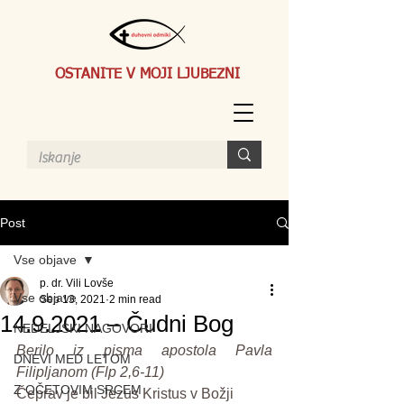
OSTANITE V MOJI LJUBEZNI
Post
Vse objave
p. dr. Vili Lovše
Vse objave
Sep 13, 2021
2 min read
14.9.2021 – Čudni Bog
NEDELJSKI NAGOVORI
Berilo iz pisma apostola Pavla 
DNEVI MED LETOM
Filipljanom (Flp 2,6-11)
Z OČETOVIM SRCEM
Čeprav je bil Jezus Kristus v Božji 