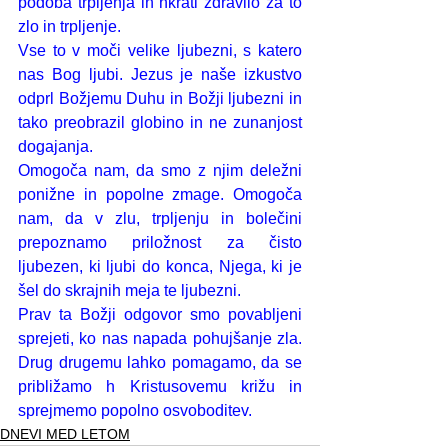
podoba trpljenja in hkrati zdravilo za to 
zlo in trpljenje. 
Vse to v moči velike ljubezni, s katero 
nas Bog ljubi. Jezus je naše izkustvo 
odprl Božjemu Duhu in Božji ljubezni in 
tako preobrazil globino in ne zunanjost 
dogajanja.
Omogoča nam, da smo z njim deležni 
ponižne in popolne zmage. Omogoča 
nam, da v zlu, trpljenju in bolečini 
prepoznamo priložnost za čisto 
ljubezen, ki ljubi do konca, Njega, ki je 
šel do skrajnih meja te ljubezni. 
Prav ta Božji odgovor smo povabljeni 
sprejeti, ko nas napada pohujšanje zla. 
Drug drugemu lahko pomagamo, da se 
približamo h Kristusovemu križu in 
sprejmemo popolno osvoboditev.
DNEVI MED LETOM