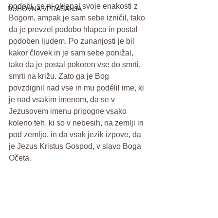
podobi, se ni oklepal svoje enakosti z 
DUHOVNA VPRAŠANJA
Bogom, ampak je sam sebe izničil, tako 
da je prevzel podobo hlapca in postal 
podoben ljudem. Po zunanjosti je bil 
kakor človek in je sam sebe ponižal, 
tako da je postal pokoren vse do smrti, 
smrti na križu. Zato ga je Bog 
povzdignil nad vse in mu podélil ime, ki 
je nad vsakim imenom, da se v 
Jezusovem imenu pripogne vsako 
koleno teh, ki so v nebesih, na zemlji in 
pod zemljo, in da vsak jezik izpove, da 
je Jezus Kristus Gospod, v slavo Boga 
Očeta.