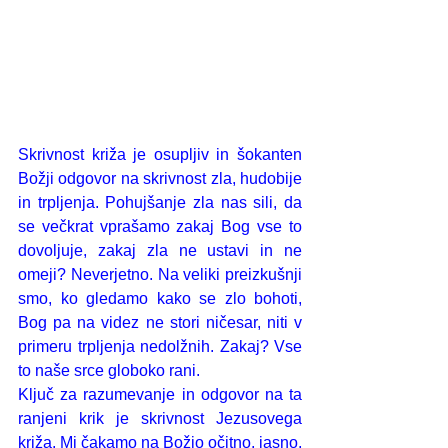
Skrivnost križa je osupljiv in šokanten 
Božji odgovor na skrivnost zla, hudobije 
in trpljenja. Pohujšanje zla nas sili, da 
se večkrat vprašamo zakaj Bog vse to 
dovoljuje, zakaj zla ne ustavi in ne 
omeji? Neverjetno. Na veliki preizkušnji 
smo, ko gledamo kako se zlo bohoti, 
Bog pa na videz ne stori ničesar, niti v 
primeru trpljenja nedolžnih. Zakaj? Vse 
to naše srce globoko rani. 
Ključ za razumevanje in odgovor na ta 
ranjeni krik je skrivnost Jezusovega 
križa. Mi čakamo na Božjo očitno, jasno, 