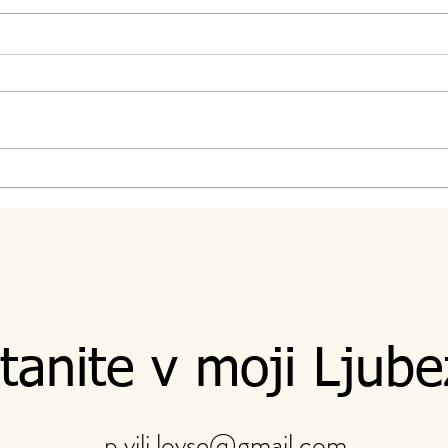
7.8.2026 - Sebi
5.8.
tanite v moji Ljube
p.vili.lovse@gmail.com