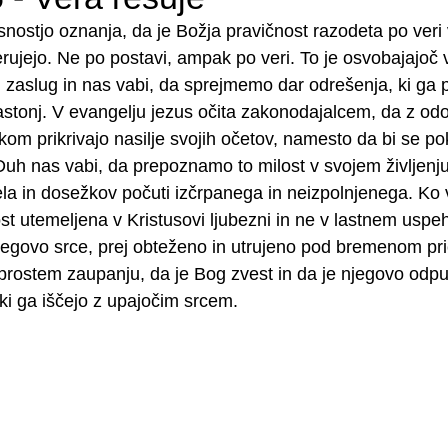
asnostjo oznanja, da je Božja pravičnost razodeta po veri
erujejo. Ne po postavi, ampak po veri. To je osvobajajoč v
ih zaslug in nas vabi, da sprejmemo dar odrešenja, ki ga 
stonj. V evangelju jezus očita zakonodajalcem, da z od
om prikrivajo nasilje svojih očetov, namesto da bi se poke
uh nas vabi, da prepoznamo to milost v svojem življenju
ela in dosežkov počuti izčrpanega in neizpolnjenega. Ko v m
st utemeljena v Kristusovi ljubezni in ne v lastnem uspeh
jegovo srce, prej obteženo in utrujeno pod bremenom pri
eprostem zaupanju, da je Bog zvest in da je njegovo odp
, ki ga iščejo z upajočim srcem.