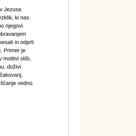
 v Jezusa 
zklik, ki nas 
po njegovi 
obravanjem 
sali in odprli 
. Primer je 
olitvi sliši, 
u, doživi 
čakovanj, 
uščanje vedno 