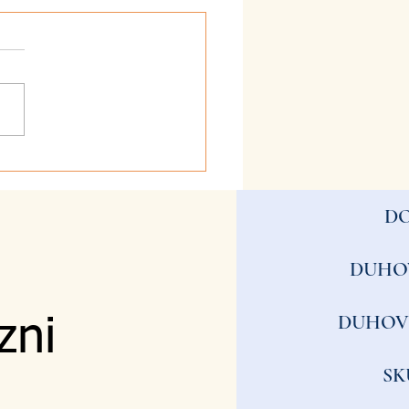
2026 - Zvestoba
D
DUHO
DUHOV
zni
SK