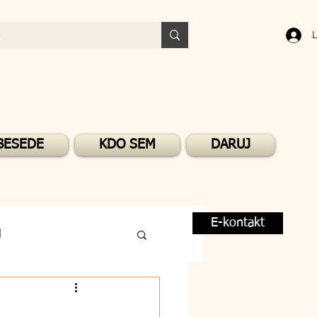
L
BESEDE
KDO SEM
DARUJ
E-kontakt
M