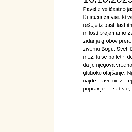
Pavel z veličastno j
Kristusa za vse, ki v
rešuje iz pasti lastn
milosti prejemamo za
zidanja grobov prerok
živemu Bogu. Sveti D
mož, ki se po letih d
da je njegova vredno
globoko olajšanje. N
najde pravi mir v pr
pripravljeno za tiste