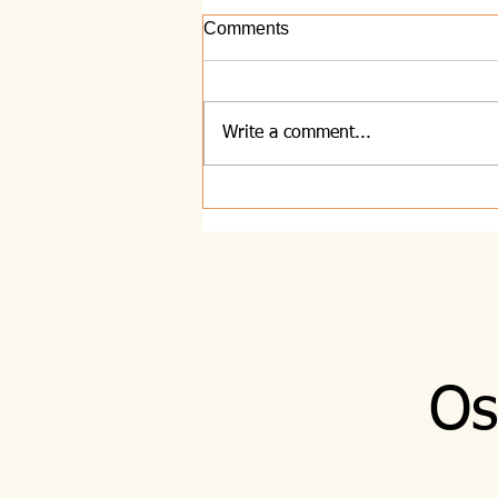
Comments
Write a comment...
8.8.2026 - Majhna
Os