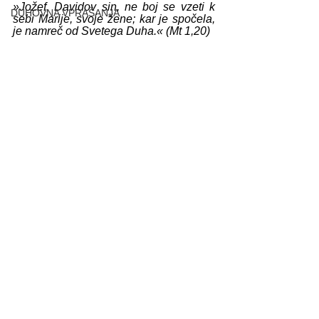
»Jožef, Davidov sin, ne boj se vzeti k 
DUHOVNA VPRAŠANJA
sebi Marije, svoje žene; kar je spočela, 
je namreč od Svetega Duha.« (Mt 1,20)