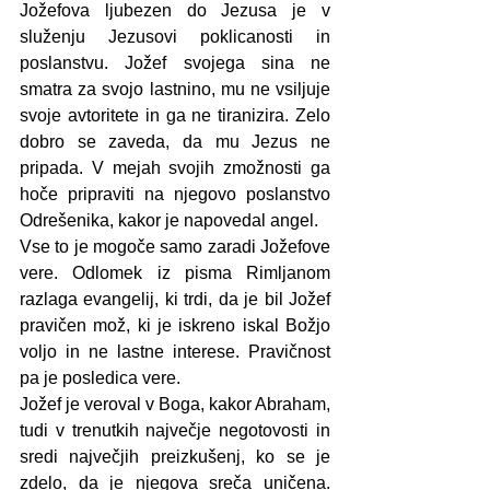
Jožefova ljubezen do Jezusa je v 
služenju Jezusovi poklicanosti in 
poslanstvu. Jožef svojega sina ne 
smatra za svojo lastnino, mu ne vsiljuje 
svoje avtoritete in ga ne tiranizira. Zelo 
dobro se zaveda, da mu Jezus ne 
pripada. V mejah svojih zmožnosti ga 
hoče pripraviti na njegovo poslanstvo 
Odrešenika, kakor je napovedal angel.
Vse to je mogoče samo zaradi Jožefove 
vere. Odlomek iz pisma Rimljanom 
razlaga evangelij, ki trdi, da je bil Jožef 
pravičen mož, ki je iskreno iskal Božjo 
voljo in ne lastne interese. Pravičnost 
pa je posledica vere.
Jožef je veroval v Boga, kakor Abraham, 
tudi v trenutkih največje negotovosti in 
sredi največjih preizkušenj, ko se je 
zdelo, da je njegova sreča uničena. 