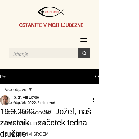
OSTANITE V MOJI LJUBEZNI
Post
Vse objave
p. dr. Vili Lovše
Vse objave
Mar 18, 2022
2 min read
19.3.2022 – sv. Jožef, naš
NEDELJSKI NAGOVORI
zavetnik – začetek tedna
DNEVI MED LETOM
družine
Z OČETOVIM SRCEM