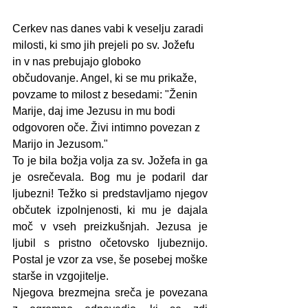
Cerkev nas danes vabi k veselju zaradi 
milosti, ki smo jih prejeli po sv. Jožefu 
in v nas prebujajo globoko 
občudovanje. Angel, ki se mu prikaže, 
povzame to milost z besedami: "Ženin 
Marije, daj ime Jezusu in mu bodi 
odgovoren oče. Živi intimno povezan z 
Marijo in Jezusom."
To je bila božja volja za sv. Jožefa in ga 
je osrečevala. Bog mu je podaril dar 
ljubezni! Težko si predstavljamo njegov 
občutek izpolnjenosti, ki mu je dajala 
moč v vseh preizkušnjah. Jezusa je 
ljubil s pristno očetovsko ljubeznijo. 
Postal je vzor za vse, še posebej moške 
starše in vzgojitelje.
Njegova brezmejna sreča je povezana 