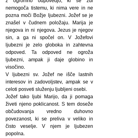
z ogromno odpovedjo, ki se zdi 
nemogoča tistemu, ki nima vere in ne 
pozna moči Božje ljubezni. Jožef se je 
znašel v čudnem položaju. Marija je 
njegova in ni njegova. Jezus je njegov 
sin, a ga ni spočel on. V Jožefovi 
ljubezni je zelo globoka in zahtevna 
odpoved. Ta odpoved ne ogroža 
ljubezni, ampak ji daje globino in 
visočino. 
V ljubezni sv. Jožef ne išče lastnih 
interesov in zadovoljstev, ampak se v 
celoti posveti služenju ljubljeni osebi. 
Jožef tako ljubi Marijo, da ji pomaga 
živeti njeno poklicanost. S tem doseže 
občudovanja vredno duhovno 
povezanost, ki se preliva v veliko in 
čisto veselje. V njem je ljubezen 
popolna.