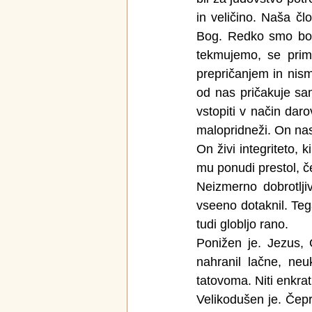
in veličino. Naša čl
Bog. Redko smo božj
tekmujemo, se prim
prepričanjem in nism
od nas pričakuje sa
vstopiti v način dar
malopridneži. On nas 
On živi integriteto, 
mu ponudi prestol, č
Neizmerno dobrotlji
vseeno dotaknil. Tega
tudi globljo rano.
Ponižen je. Jezus, 
nahranil lačne, neu
tatovoma. Niti enkra
Velikodušen je. Čepra