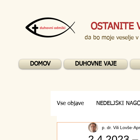
OSTANITE 
da bo moje veselje v
DOMOV
DUHOVNE VAJE
Vse objave
NEDELJSKI NAG
p. dr. Vili Lovše
Apr
DUHOVNA VPRAŠANJA
2.4.2023 –