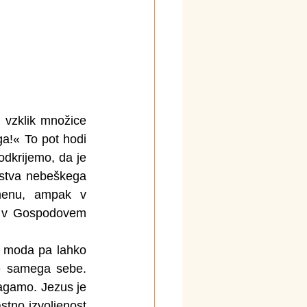
 vzklik množice 
ga!« To pot hodi 
krijemo, da je 
stva nebeškega 
menu, ampak v 
l v Gospodovem 
, moda pa lahko 
e samega sebe. 
agamo. Jezus je 
stno izvoljenost 