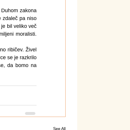
in Duhom zakona 
e zdaleč pa niso 
e bil veliko več 
ljeni moralisti. 
o ribičev. Živel 
e se je razkrilo 
se, da bomo na 
See All