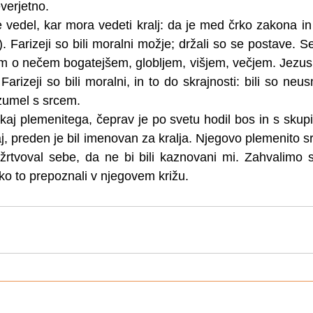
everjetno.
e vedel, kar mora vedeti kralj: da je med črko zakona 
6). Farizeji so bili moralni možje; držali so se postave. S
rim o nečem bogatejšem, globljem, višjem, večjem. Jezus j
arizeji so bili moralni, in to do skrajnosti: bili so neusmi
azumel s srcem.
aj plemenitega, čeprav je po svetu hodil bos in s skupin
aj, preden je bil imeno­van za kralja. Njegovo plemenito src
žrtvoval sebe, da ne bi bili kaznovani mi. Zahvalimo 
hko to prepoznali v njegovem križu.