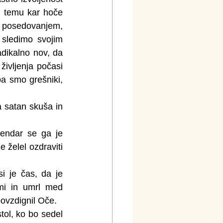
a temu kar hoče 
 posedovanjem, 
sledimo svojim 
dikalno nov, da 
vljenja počasi 
a smo grešniki, 
a satan skuša in 
endar se ga je 
 želel ozdraviti 
 je čas, da je 
ami in umrl med 
povzdignil Oče.
tol, ko bo sedel 