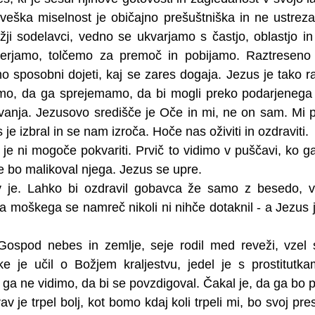
oveška miselnost je običajno prešuštniška in ne ustrez
i sodelavci, vedno se ukvarjamo s častjo, oblastjo in
erjamo, tolčemo za premoč in pobijamo. Raztreseno 
o sposobni dojeti, kaj se zares dogaja. Jezus je tako ra
mo, da ga sprejemamo, da bi mogli preko podarjenega ži
ovanja. Jezusovo središče je Oče in mi, ne on sam. Mi p
je izbral in se nam izroča. Hoče nas oživiti in ozdraviti. 
ki je ni mogoče pokvariti. Prvič to vidimo v puščavi, ko g
e bo malikoval njega. Jezus se upre.
v je. Lahko bi ozdravil gobavca že samo z bese­do, v
 moškega se namreč nikoli ni nihče dotaknil - a Jezus je
Gospod nebes in zemlje, seje rodil med reveži, vzel si
ke je učil o Božjem kral­jestvu, jedel je s prostitutk
t ga ne vidimo, da bi se povzdigoval. Čakal je, da ga bo 
v je trpel bolj, kot bomo kdaj koli trpeli mi, bo svoj pres