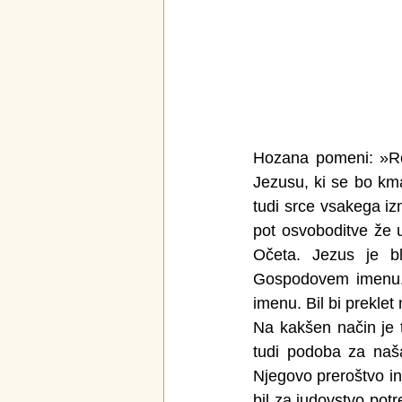
Hozana pomeni: »Reš
Jezusu, ki se bo kmal
tudi srce vsakega i
pot osvoboditve že 
Očeta. Jezus je b
Gospodovem imenu. Č
imenu. Bil bi preklet 
Na kakšen način je 
tudi podoba za naš
Njegovo preroštvo in
bil za judovstvo potr