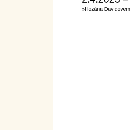
»Hozána Davidovemu 