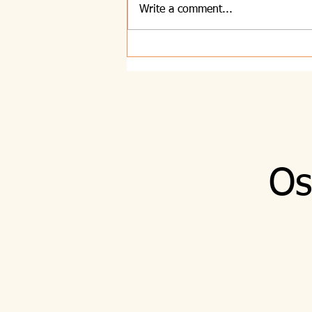
Write a comment...
2.8.2026 - 18. nedelja -
Radodarnost
Os