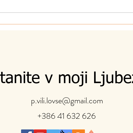
26.7.2026 - 17. nedelja - sv.
19.7
Ana in Joahim
daje 
tanite v moji Ljube
p.vili.lovse@gmail.com
+386 41 632 626