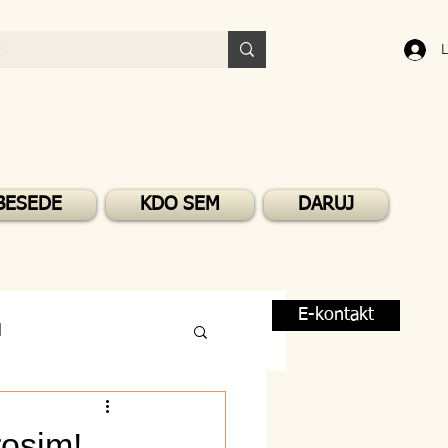
L
BESEDE
KDO SEM
DARUJ
E-kontakt
M
rosim!