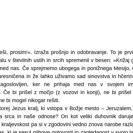
i, prosim!«. Izraža prošnjo in odobravanje. To je prvi
u v številnih ustih in srcih spremenil v besen: »Križaj 
zmed nas. Če sprejmemo ubogega in ponižnega Mesijo, od
uresničena in že lahko uživamo sad sinovstva in hčerin
lagoslovljen, ker ne prihaja med nas v svojem i
e bi prišel z močjo (z vozovi in konji), ne bi priše
ne bi mogel nikogar rešiti. 
torej Jezus kralj, ki vstopa v Božje mesto – Jeruzalem
a srca in naše odnose? On kot veliki duhovnik daruj
 kraljevskost pa si v zgodovini vedno znova narobe razl
es, ki je sesul njihove gotovosti in zagledanost v svojo la