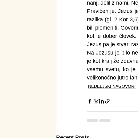
nanj, delil z nami. N
Pravičen je. Jezus j
razlika (gl. 2 Kor 3,
bili ple­meniti. Govo
kot le dober človek. F
Jezus pa je stvari r
Na Jezusu je bilo nek
je kot kralj že zdavn
vsemu svetu, ko je 
velikonočno jutro la
NEDELJSKI NAGOVORI
Recent Posts