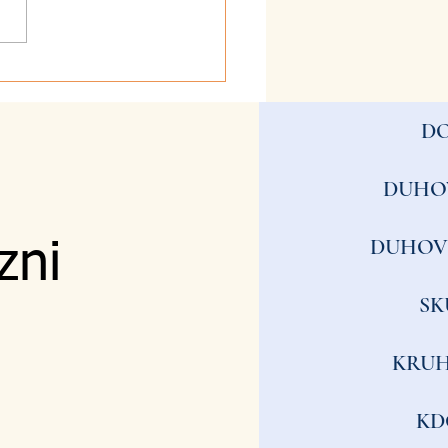
.2026 - 16. nedelja - On
rast
D
DUHO
DUHOV
zni
SK
KRUH
KD