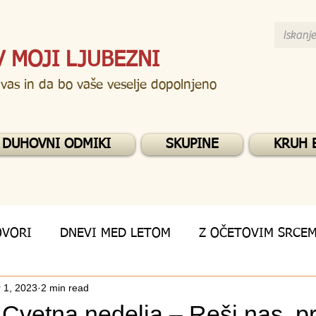
V MOJI LJUBEZNI
 vas in da bo vaše veselje dopolnjeno
DUHOVNI ODMIKI
SKUPINE
KRUH 
OVORI
DNEVI MED LETOM
Z OČETOVIM SRCE
 1, 2023
2 min read
 Cvetna nedelja – Reši nas, p