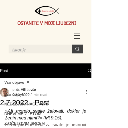
OSTANITE V MOJI LJUBEZNI
Post
Vse objave
p. dr. Vili Lovše
Vse objave
Jul 1, 2022
1 min read
2.7.2022 - Post
NEDELJSKI NAGOVORI
»Ali morejo svatje žalovati, dokler je 
DNEVI MED LETOM
ženin med njimi?« (Mt 9,15).
Z OČETOVIM SRCEM
Hebrejska beseda za svate je »sinovi 