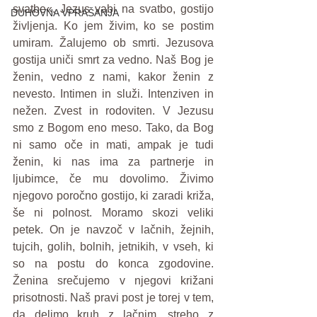
svatbe«. Jezus vabi na svatbo, gostijo 
DUHOVNA VPRAŠANJA
življenja. Ko jem živim, ko se postim 
umiram. Žalujemo ob smrti. Jezusova 
gostija uniči smrt za vedno. Naš Bog je 
ženin, vedno z nami, kakor ženin z 
nevesto. Intimen in služi. Intenziven in 
nežen. Zvest in rodoviten. V Jezusu 
smo z Bogom eno meso. Tako, da Bog 
ni samo oče in mati, ampak je tudi 
ženin, ki nas ima za partnerje in 
ljubimce, če mu dovolimo. Živimo 
njegovo poročno gostijo, ki zaradi križa, 
še ni polnost. Moramo skozi veliki 
petek. On je navzoč v lačnih, žejnih, 
tujcih, golih, bolnih, jetnikih, v vseh, ki 
so na postu do konca zgodovine. 
Ženina srečujemo v njegovi križani 
prisotnosti. Naš pravi post je torej v tem, 
da delimo kruh z lačnim, streho z 