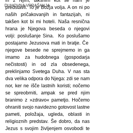
in z Njim, takšnim kot se nam je 
DUHOVNA VPRAŠANJA
predstavil. To je Božja volja. A on ni po 
naših pričakovanjih in fantazijah, ni 
takšen kot bi mi hoteli. Naša resnična 
hrana je Njegova beseda o njegovi 
volji: poslušanje Sina.  Ko poslušamo 
postajamo Jezusova mati in bratje. Če  
njegove besede ne sprejmemo in ga 
imamo za hudobnega (gospodarja 
nečistosti) in od zla obsedenega, 
preklinjamo Svetega Duha. V nas sta 
dva velika odpora do Njega: zdi se nam 
nor, ker ne išče lastnih koristi; nočemo 
se spreobrniti, ampak se pred njim 
branimo z »zdravo« pametjo. Hočemo 
ohraniti svojo navidezno gotovost lastne 
pameti, položaja, ugleda, oblasti in 
religioznih predstav. Še dobro, da nas 
Jezus s svojim življenjem osvobodi te 