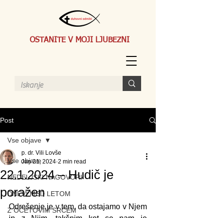
OSTANITE V MOJI LJUBEZNI
Post
Vse objave
p. dr. Vili Lovše
Vse objave
Jan 21, 2024
2 min read
22.1.2024 – Hudič je
NEDELJSKI NAGOVORI
poražen
DNEVI MED LETOM
Odrešenje je v tem, da ostajamo v Njem 
Z OČETOVIM SRCEM