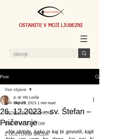
OSTANITE V MOJI LJUBEZNI
Post
Vse objave
p. dr. Vili Lovše
Vse objave
Dec 25, 2023
1 min read
26. 12.2023 – sv. Štefan –
NEDELJSKI NAGOVORI
Pričevanje
DNEVI MED LETOM
»Ne skrbite, kako in kaj bi govorili, kajti 
Z OČETOVIM SRCEM