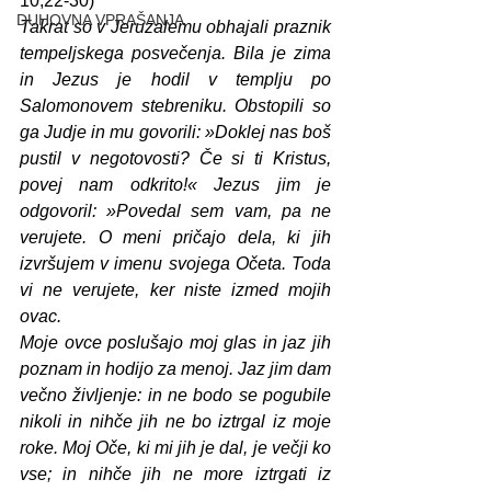
10,22-30)
DUHOVNA VPRAŠANJA
Takrat so v Jeruzalemu obhajali praznik 
tempeljskega posvečenja. Bila je zima 
in Jezus je hodil v templju po 
Salomonovem stebreniku. Obstopili so 
ga Judje in mu govorili: »Doklej nas boš 
pustil v negotovosti? Če si ti Kristus, 
povej nam odkrito!« Jezus jim je 
odgovoril: »Povedal sem vam, pa ne 
verujete. O meni pričajo dela, ki jih 
izvršujem v imenu svojega Očeta. Toda 
vi ne verujete, ker niste izmed mojih 
ovac.
Moje ovce poslušajo moj glas in jaz jih 
poznam in hodijo za menoj. Jaz jim dam 
večno življenje: in ne bodo se pogubile 
nikoli in nihče jih ne bo iztrgal iz moje 
roke. Moj Oče, ki mi jih je dal, je večji ko 
vse; in nihče jih ne more iztrgati iz 