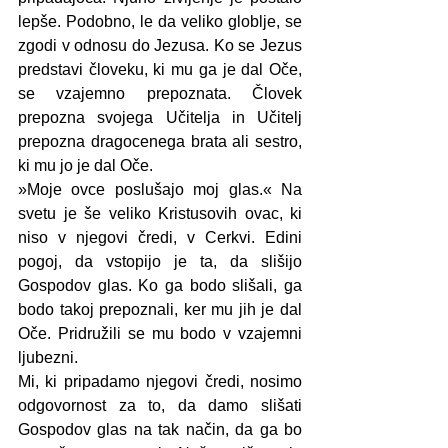
lepše. Podobno, le da veliko globlje, se 
zgodi v odnosu do Jezusa. Ko se Jezus 
predstavi človeku, ki mu ga je dal Oče, 
se vzajemno prepoznata. Človek 
prepozna svojega Učitelja in Učitelj 
prepozna dragocenega brata ali sestro, 
ki mu jo je dal Oče.
»Moje ovce poslušajo moj glas.« Na 
svetu je še veliko Kristusovih ovac, ki 
niso v njegovi čredi, v Cerkvi. Edini 
pogoj, da vstopijo je ta, da slišijo 
Gospodov glas. Ko ga bodo slišali, ga 
bodo takoj prepoznali, ker mu jih je dal 
Oče. Pridružili se mu bodo v vzajemni 
ljubezni.
Mi, ki pripadamo njegovi čredi, nosimo 
odgovornost za to, da damo slišati 
Gospodov glas na tak način, da ga bo 