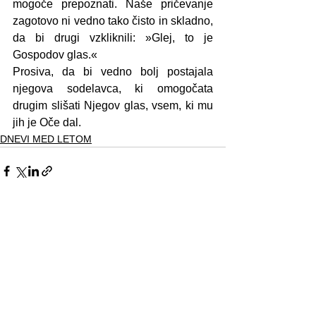
mogoče prepoznati. Naše pričevanje 
zagotovo ni vedno tako čisto in skladno, 
da bi drugi vzkliknili: »Glej, to je 
Gospodov glas.«
Prosiva, da bi vedno bolj postajala 
njegova sodelavca, ki omogočata 
drugim slišati Njegov glas, vsem, ki mu 
jih je Oče dal.
DNEVI MED LETOM
See All
Recent Posts