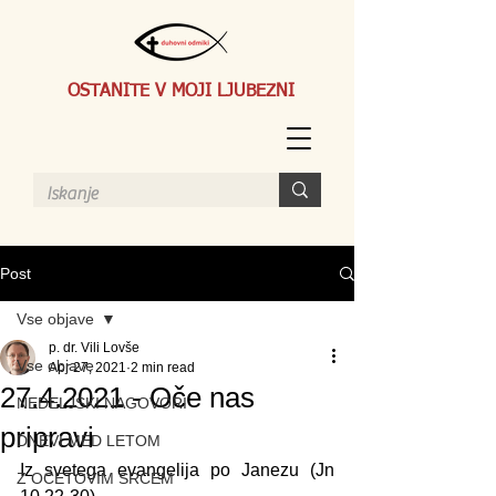
OSTANITE V MOJI LJUBEZNI
Post
Vse objave
p. dr. Vili Lovše
Vse objave
Apr 27, 2021
2 min read
27.4.2021 - Oče nas
NEDELJSKI NAGOVORI
pripravi
DNEVI MED LETOM
Iz svetega evangelija po Janezu (Jn 
Z OČETOVIM SRCEM