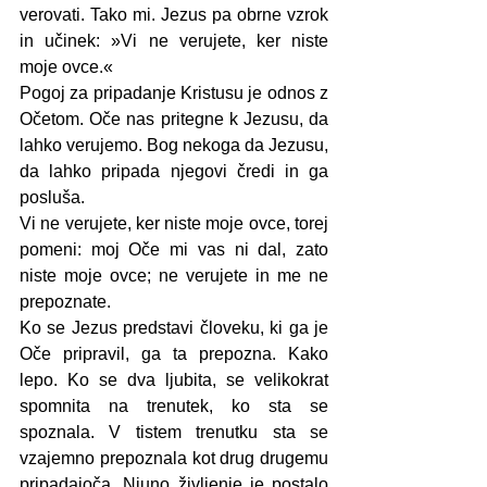
verovati. Tako mi. Jezus pa obrne vzrok 
in učinek: »Vi ne verujete, ker niste 
moje ovce.«
Pogoj za pripadanje Kristusu je odnos z 
Očetom. Oče nas pritegne k Jezusu, da 
lahko verujemo. Bog nekoga da Jezusu, 
da lahko pripada njegovi čredi in ga 
posluša.
Vi ne verujete, ker niste moje ovce, torej 
pomeni: moj Oče mi vas ni dal, zato 
niste moje ovce; ne verujete in me ne 
prepoznate.
Ko se Jezus predstavi človeku, ki ga je 
Oče pripravil, ga ta prepozna. Kako 
lepo. Ko se dva ljubita, se velikokrat 
spomnita na trenutek, ko sta se 
spoznala. V tistem trenutku sta se 
vzajemno prepoznala kot drug drugemu 
pripadajoča. Njuno življenje je postalo 