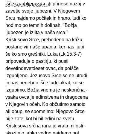
išče izgubljene, da jih prinese nazaj v 
DUHOVNA VPRAŠANJA
zavetje svoje ljubezni. V Njegovem 
Srcu najdemo počitek in hrano, tudi ko 
hodimo po temnih dolinah. "Božja 
ljubezen je izlita v naša srca." 
Kristusovo Srce, prebodeno na križu, 
postane vir naše upanja, ker nas ljubi 
še ko smo grešniki. Luka (Lk 15,3-7) 
pripoveduje o pastirju, ki pusti 
devetindevetdeset ovac, da poišče 
izgubljeno. Jezusovo Srce se ne utrudi 
in nas nenehno išče tudi takrat, ko se 
izgubimo. Božja vnema je neskončna - 
vsaka ovca je edinstvena in dragocena 
v Njegovih očeh. Ko občutimo samoto 
ali obup, se spomnimo: Njegovo Srce 
bije zate, kot bi bil edini na svetu. 
Kristusova srčna rana je vrata milosti - 
skozi njo lahko vedno najdemo pot 