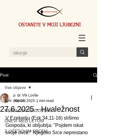
OSTANITE V MOJI LJUBEZNI
Post
Vse objave
p. dr. Vili Lovše
Vse objave
Jun 26, 2025
1 min read
27.6.2025 - Hvaležnost
NEDELJSKI NAGOVORI
V Ezekielju (Ezk 34,11-16) slišimo 
DNEVI MED LETOM
Gospoda, ki obljublja: "Pojdem iskat 
Z OČETOVIM SRCEM
svoje ovce." Njegovo Srce neprestano 