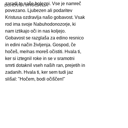
zaradi te naše bolezni. Vse je namreč 
DUHOVNA VPRAŠANJA
povezano. Ljubezen ali podaritev 
Kristusa ozdravlja našo gobavost. Vsak 
rod ima svoje Nabuhodonozorje, ki 
nam iztikajo oči in nas koljejo. 
Gobavost se razglaša za edino resnico 
in edini način življenja. Gospod, če 
hočeš, me/nas moreš očistiti. Hvala ti, 
ker si iztegnil roke in se v sramotni 
smrti dotaknil vseh naših ran, prejetih in 
zadanih. Hvala ti, ker sem tudi jaz 
slišal: "Hočem, bodi očiščen!"