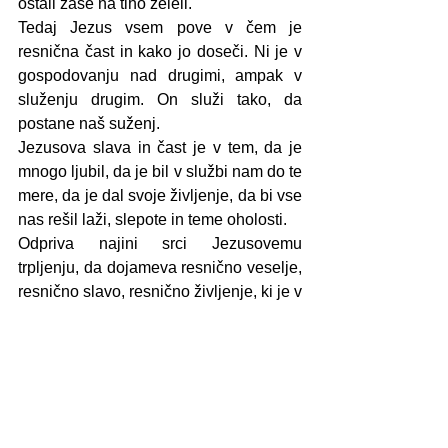
ostali zase na tiho želeli.
Tedaj Jezus vsem pove v čem je 
resnična čast in kako jo doseči. Ni je v 
gospodovanju nad drugimi, ampak v 
služenju drugim. On služi tako, da 
postane naš suženj.
Jezusova slava in čast je v tem, da je 
mnogo ljubil, da je bil v službi nam do te 
mere, da je dal svoje življenje, da bi vse 
nas rešil laži, slepote in teme oholosti.
Odpriva najini srci Jezusovemu 
trpljenju, da dojameva resnično veselje, 
resnično slavo, resnično življenje, ki je v 
služenju drugim, v tem, da skupaj z njim 
ljubimo do te mere, da podarimo sami 
sebe.
DNEVI MED LETOM