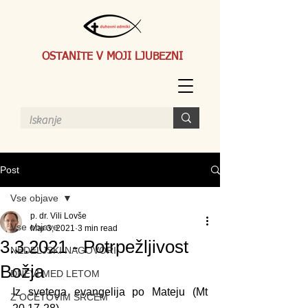
OSTANITE V MOJI LJUBEZNI
Post
Vse objave
p. dr. Vili Lovše
Vse objave
Mar 3, 2021
3 min read
3.3.2021 - Potrpežljivost
NEDELJSKI NAGOVORI
Božja
DNEVI MED LETOM
Iz svetega evangelija po Mateju (Mt 
Z OČETOVIM SRCEM