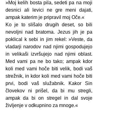
»Moj kelih bosta pila, sedeti pa na moji 
desnici ali levici ne gre meni dajati, 
ampak katerim je pripravil moj Oče.«
Ko je to slišalo drugih deset, so bili 
nevoljni nad bratoma. Jezus jih je pa 
poklical k sebi in jim rekel: »Veste, da 
vladarji narodov nad njimi gospodujejo 
in velikaši izvršujejo nad njimi oblast. 
Med vami pa ne bo tako; ampak kdor 
koli med vami hoče biti velik, bodi vaš 
strežnik, in kdor koli med vami hoče biti 
prvi, bodi vaš služabnik. Kakor Sin 
človekov ni prišel, da bi mu stregli, 
ampak da bi on stregel in dal svoje 
življenje v odkupnino za mnoge.«