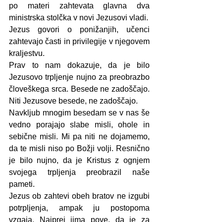
po materi zahtevata glavna dva 
ministrska stolčka v novi Jezusovi vladi. 
Jezus govori o ponižanjih, učenci 
zahtevajo časti in privilegije v njegovem 
kraljestvu.
Prav to nam dokazuje, da je bilo 
Jezusovo trpljenje nujno za preobrazbo 
človeškega srca. Besede ne zadoščajo. 
Niti Jezusove besede, ne zadoščajo.
Navkljub mnogim besedam se v nas še 
vedno porajajo slabe misli, ohole in 
sebične misli. Mi pa niti ne dojamemo, 
da te misli niso po Božji volji. Resnično 
je bilo nujno, da je Kristus z ognjem 
svojega trpljenja preobrazil naše 
pameti.
Jezus ob zahtevi obeh bratov ne izgubi 
potrpljenja, ampak ju postopoma 
vzgaja. Najprej jima pove, da je za 