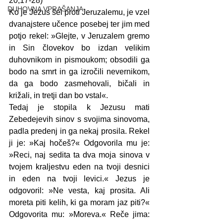
20,17-28)
DUHOVNA VPRAŠANJA
Ko je Jezus šel proti Jeruzalemu, je vzel 
dvanajstere učence posebej ter jim med 
potjo rekel: »Glejte, v Jeruzalem gremo 
in Sin človekov bo izdan velikim 
duhovnikom in pismoukom; obsodili ga 
bodo na smrt in ga izročili nevernikom, 
da ga bodo zasmehovali, bičali in 
križali, in tretji dan bo vstal«. 
Tedaj je stopila k Jezusu mati 
Zebedejevih sinov s svojima sinovoma, 
padla predenj in ga nekaj prosila. Rekel 
ji je: »Kaj hočeš?« Odgovorila mu je: 
»Reci, naj sedita ta dva moja sinova v 
tvojem kraljestvu eden na tvoji desnici 
in eden na tvoji levici.« Jezus je 
odgovoril: »Ne vesta, kaj prosita. Ali 
moreta piti kelih, ki ga moram jaz piti?« 
Odgovorita mu: »Moreva.« Reče jima: 