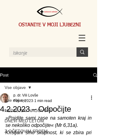
OSTANITE V MOJI LJUBEZNI
Post
Vse objave
p. dr. Vili Lovše
Vse objave
Feb 4, 2023
1 min read
4.2.2023 – Odpočijte
NEDELJSKI NAGOVORI
»Pojdite sami zase na samoten kraj in 
DNEVI MED LETOM
se nekoliko odpočijte« (Mr 6,31a).
Z OČETOVIM SRCEM
Kristjani smo skupnost, ki se zbira pri 