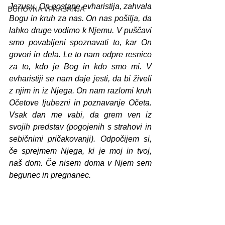
Jezusu. On postane evharistija, zahvala 
DUHOVNA VPRAŠANJA
Bogu in kruh za nas. On nas pošilja, da 
lahko druge vodimo k Njemu. V puščavi 
smo povabljeni spoznavati to, kar On 
govori in dela. Le to nam odpre resnico 
za to, kdo je Bog in kdo smo mi. V 
evharistiji se nam daje jesti, da bi živeli 
z njim in iz Njega. On nam razlomi kruh 
Očetove ljubezni in poznavanje Očeta. 
Vsak dan me vabi, da grem ven iz 
svojih predstav (pogojenih s strahovi in 
sebičnimi pričakovanji). Odpočijem si, 
če sprejmem Njega, ki je moj in tvoj, 
naš dom. Če nisem doma v Njem sem 
begunec in pregnanec.