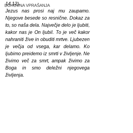
14,12).
DUHOVNA VPRAŠANJA
Jezus nas prosi naj mu zaupamo. 
Njegove besede so resnične. Dokaz za 
to, so naša dela. Največje delo je ljubiti, 
kakor nas je On ljubil. To je več kakor 
nahraniti žive in obuditi mrtve. Ljubezen 
je večja od vsega, kar delamo. Ko 
ljubimo preidemo iz smrti v življenje. Ne 
živimo več za smrt, ampak živimo za 
Boga in smo deležni njegovega 
življenja.