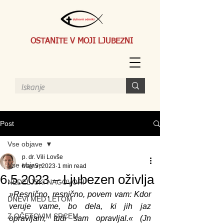
OSTANITE V MOJI LJUBEZNI
Post
Vse objave
p. dr. Vili Lovše
Vse objave
May 5, 2023
1 min read
6.5.2023 – Ljubezen oživlja
NEDELJSKI NAGOVORI
»Resnično, resnično, povem vam: Kdor 
DNEVI MED LETOM
veruje vame, bo dela, ki jih jaz 
Z OČETOVIM SRCEM
opravljam, tudi sam opravljal.« (Jn 