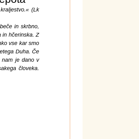
aljestvo.« (Lk 
ubeče in skrbno, 
 in hčerinska. Z 
ko vse kar smo 
vetega Duha. Če 
i nam je dano v 
akega človeka. 