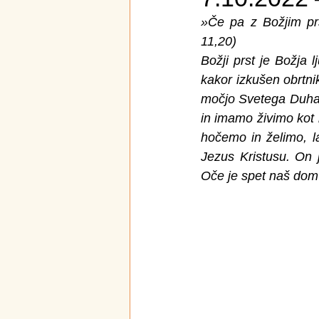
»Če pa z Božjim prs
11,20)
Božji prst je Božja l
kakor izkušen obrtnik
močjo Svetega Duha 
in imamo živimo kot 
hočemo in želimo, la
Jezus Kristusu. On 
Oče je spet naš dom i