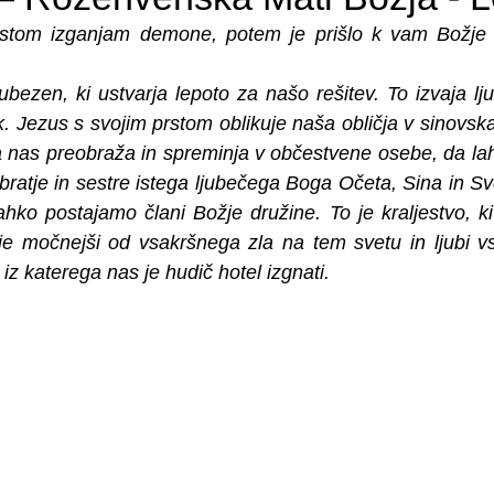
tom izganjam demone, potem je prišlo k vam Božje kr
jubezen, ki ustvarja lepoto za našo rešitev. To izvaja lj
. Jezus s svojim prstom oblikuje naša obličja v sinovska
nas preobraža in spreminja v občestvene osebe, da lah
bratje in sestre istega ljubečega Boga Očeta, Sina in S
hko postajamo člani Božje družine. To je kraljestvo, k
je močnejši od vsakršnega zla na tem svetu in ljubi vs
z katerega nas je hudič hotel izgnati.