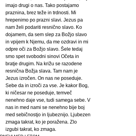
imajo drugi o nas. Tako postajamo 
praznina, brez teže in trdnosti. Mi 
hrepenimo po prazni slavi. Jezus pa 
nam želi podariti resnično slavo. Ko 
dojamem, da sem slep za Božjo slavo 
in vpijem k Njemu, da me ozdravi in mi 
odpre oči za Božjo slavo. Šele tedaj 
smo spet svobodni sinovi Očeta in 
bratje drugim. Na križu se razodene 
resnična Božja slava. Tam nam je 
Jezus izročen. On nas ne poseduje. 
Sebe da in izroči za vse. Je kakor Bog, 
ki ničesar ne poseduje, temveč 
nenehno daje vse, tudi samega sebe. V 
nas in med nami se nenehno bije boj 
med sebičnostjo in ljubeznijo. Ljubezen 
zmaga takrat, ko je poražena. Zlo 
izgubi takrat, ko zmaga.