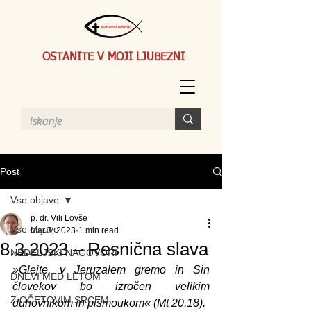
OSTANITE V MOJI LJUBEZNI
Post
Vse objave
p. dr. Vili Lovše
Vse objave
Mar 7, 2023
1 min read
8.3.2023 – Resnična slava
NEDELJSKI NAGOVORI
»Glejte, v Jeruzalem gremo in Sin 
DNEVI MED LETOM
človekov bo izro­čen velikim 
Z OČETOVIM SRCEM
duhovnikom in pismoukom« (Mt 20,18).