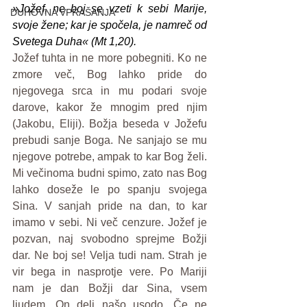
»Jožef, ne boj se vzeti k sebi Marije, 
DUHOVNA VPRAŠANJA
svoje žene; kar je spočela, je namreč od 
Svetega Duha« (Mt 1,20).
Jožef tuhta in ne more pobegniti. Ko ne 
zmore več, Bog lahko pride do 
njegovega srca in mu podari svoje 
darove, kakor že mnogim pred njim 
(Jakobu, Eliji). Božja beseda v Jožefu 
prebudi sanje Boga. Ne sanjajo se mu 
njegove potrebe, ampak to kar Bog želi. 
Mi večinoma budni spimo, zato nas Bog 
lahko doseže le po spanju svojega 
Sina. V sanjah pride na dan, to kar 
imamo v sebi. Ni več cenzure. Jožef je 
pozvan, naj svobodno sprejme Božji 
dar. Ne boj se! Velja tudi nam. Strah je 
vir bega in nasprotje vere. Po Mariji 
nam je dan Božji dar Sina, vsem 
ljudem. On deli našo usodo. Če ne 