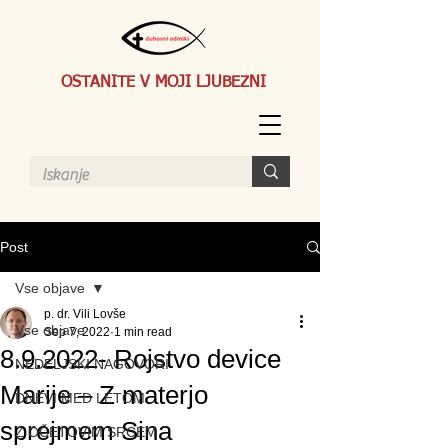
OSTANITE V MOJI LJUBEZNI
Post
Vse objave
p. dr. Vili Lovše
Vse objave
Sep 7, 2022
1 min read
8.9.2022- Rojstvo device
NEDELJSKI NAGOVORI
Marije – Z materjo
DNEVI MED LETOM
sprejmem Sina
Z OČETOVIM SRCEM