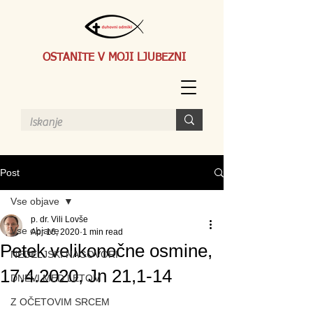
OSTANITE V MOJI LJUBEZNI
Post
Vse objave
p. dr. Vili Lovše
Vse objave
Apr 16, 2020
1 min read
Petek velikonočne osmine,
NEDELJSKI NAGOVORI
17.4.2020, Jn 21,1-14
DNEVI MED LETOM
Z OČETOVIM SRCEM