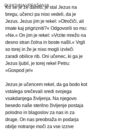
DUHOVNA VPRAŠANJA
Ko se je že danilo, je stal Jezus na 
bregu, učenci pa niso vedeli, da je 
Jezus. Jezus jim je rekel: »Otročiči, ali 
imate kaj prigrizniti?« Odgovorili so mu: 
»Ne.« On jim je rekel: »Vrzite mrežo na 
desno stran čolna in boste našli.« Vrgli 
so torej in že je niso mogli izvleči 
zaradi obilice rib. Oni učenec, ki ga je 
Jezus ljubil, je torej rekel Petru: 
»Gospod je!« 
Jezus je učencem rekel, da ga bodo kot 
vstalega srečevali sredi svojega 
vsakdanjega življenja. Na njegovo 
besedo naše sterilno življenje postaja 
polodno in blagoslov za nas in za 
druge. On nas preobraža in podarja 
obilje notranje moči za vse izzive 