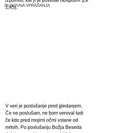
izpolnilo, kar ji je povedal Gospod!« (Lk 
DUHOVNA VPRAŠANJA
1,45).
V veri je poslušanje pred gledanjem. 
Če ne poslušam, ne bom veroval tudi 
če kdo pred mojimi očmi vstane od 
mrtvih. Po poslušanju Božja Beseda 