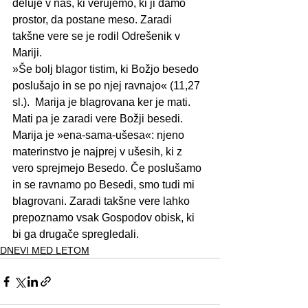
deluje v nas, ki verujemo, ki ji damo 
prostor, da postane meso. Zaradi 
takšne vere se je rodil Odrešenik v 
Mariji. 
»Še bolj blagor tistim, ki Božjo besedo 
poslušajo in se po njej ravnajo« (11,27 
sl.).  Marija je blagrovana ker je mati. 
Mati pa je zaradi vere Božji besedi. 
Marija je »ena-sama-ušesa«: njeno 
materinstvo je najprej v ušesih, ki z 
vero sprejmejo Besedo. Če poslušamo 
in se ravnamo po Besedi, smo tudi mi 
blagrovani. Zaradi takšne vere lahko 
prepoznamo vsak Gospodov obisk, ki 
bi ga drugače spregledali.
DNEVI MED LETOM