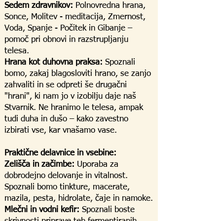
Sedem zdravnikov:
Polnovredna hrana,
Sonce, Molitev - meditacija, Zmernost,
Voda, Spanje - Počitek in Gibanje –
pomoč pri obnovi in razstrupljanju
telesa.
Hrana kot duhovna praksa:
Spoznali
bomo, zakaj blagosloviti hrano, se zanjo
zahvaliti in se odpreti še drugačni
"hrani", ki nam jo v izobilju daje naš
Stvarnik. Ne hranimo le telesa, ampak
tudi duha in dušo – kako zavestno
izbirati vse, kar vnašamo vase.
Praktične delavnice in vsebine:
Zelišča in začimbe:
Uporaba za
dobrodejno delovanje in vitalnost.
Spoznali bomo tinkture, macerate,
mazila, pesta, hidrolate, čaje in namoke.
Mlečni in vodni kefir:
Spoznali boste