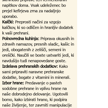
skrivnosti priprave teh fermentiranih
napitkov doma. Vsak udeleženec bo
prejel kefirjeva zrna za nadaljnjo
uporabo.
Kalčki:
Preprosti načini za vzgojo
kalčkov, ki so odličen in hranljiv dodatek
k vaši prehrani.
Polnovredna kuhinja:
Priprava okusnih in
zdravih namazov, presnih sladic, kašic in
jedi, obogatenih z zelišči, semeni in
oreščki. Naučili se boste ustvariti jedi, ki
navdušijo tudi nenapovedane goste.
Izdelava prehranskih dodatkov:
Kako
sami pripraviti naravne prehranske
dodatke, bogate z vitamini in minerali.
Izbor hrane:
Predavanje o pasteh
sodobne prehrane in vplivu hrane na
naše dobrodejno delovanje. Ugotovili
bomo, kako izbirati hrano, ki podpira
naše življenje, ter zavrniti manipulacije