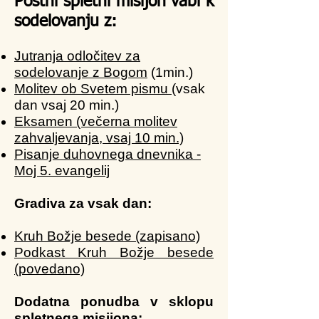
Postni spletni misijon vabi k
sodelovanju z:
Jutranja odločitev za
sodelovanje z Bogom
(1min.)
Molitev ob Svetem pismu
(vsak
dan vsaj 20 min.)
Eksamen (večerna molitev
zahvaljevanja, vsaj 10 min.)
Pisanje duhovnega dnevnika -
Moj 5. evangelij
Gradiva za vsak dan:
Kruh Božje besede (zapisano)
Podkast Kruh Božje besede
(povedano)
Dodatna ponudba v sklopu
spletnega misijona: