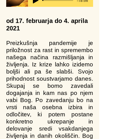
-18:56
od 17. februarja do 4. aprila
2021
Preizkušnja pandemije je
priložnost za rast in spremembo
našega načina razmišljanja in
življenja. Iz krize lahko izidemo
boljši ali pa še slabši. Svojo
prihodnost soustvarjamo danes.
Skupaj se bomo zavedali
dogajanja in kam nas po njem
vabi Bog. Po zavedanju bo na
vrsti naša osebna izbira in
odločitev, ki potem postane
konkretno ukrepanje in
delovanje sredi vsakdanjega
življenja in danih okoliščin. Bog