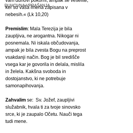
vam duhovi pokorni, ampak se veselite, 
DUHOVNA VPRAŠANJA
ker so vaša imena zapisana v 
nebesih.«
 (Lk 10,20)
Premislim
: Mala Terezija je bila 
zaupljiva, ne arogantna. Nikogar ni 
posnemala. Ni iskala občudovanja, 
ampak je bila zvesta Bogu na preprost 
vsakdanji način. Bog je bil središče 
vsega kar je govorila in delala, mislila 
in želela. Kakšna svoboda in 
dostojanstvo, ki ne potrebuje 
samonapihovanja.
Zahvalim
 se:  Sv. Jožef, zaupljivi 
služabnik, hvala ti za tvoje sinovsko 
srce, ki je zaupalo Očetu. Nauči tega 
tudi mene.