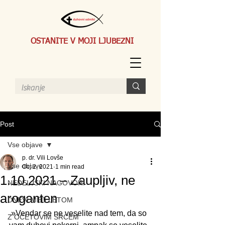
OSTANITE V MOJI LJUBEZNI
Post
Vse objave
p. dr. Vili Lovše
Vse objave
Oct 2, 2021
1 min read
1.10.2021 – Zaupljiv, ne
NEDELJSKI NAGOVORI
aroganten
DNEVI MED LETOM
»
Vendar se ne veselite nad tem, da so 
Z OČETOVIM SRCEM