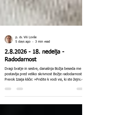
p. dr. Vili Lovše
5 days ago
3 min read
2.8.2026 - 18. nedelja -
Radodarnost
Dragi bratje in sestre, današnja Božja beseda me
postavlja pred veliko skrivnost Božje radodarnosti.
Prerok Izaija kliče: »Pridite k vodi vsi, ki ste žejni.«
Ta klic ni namenjen samo ljudem nekega davnega
časa. Odmeva tudi danes, sredi sveta, ki ima na
voljo skoraj vse, pa vendar ostaja žejen. Žejen