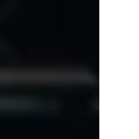
smisla, bližine, zaupanja, miru in ljubezni. Tudi v naši
Sloveniji se srečujem s to žejo. Mnogi imajo streho
nad glavo, dostop do informacij, številne možnosti
za delo in prosti č