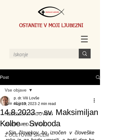
OSTANITE V MOJI LJUBEZNI
Post
Vse objave
p. dr. Vili Lovše
Vse objave
Aug 13, 2023
2 min read
14.8.2023 – sv. Maksimiljan
NEDELJSKI NAGOVORI
Kolbe – Svoboda
DNEVI MED LETOM
»Sin človekov bo izročen v človeške 
Z OČETOVIM SRCEM