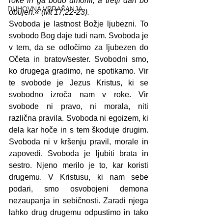
roke in ga bodo umorili, a tretji dan bo 
DUHOVNA VPRAŠANJA
obujen.« (Mt 17,22-23).
Svoboda je lastnost Božje ljubezni. To 
svobodo Bog daje tudi nam. Svoboda je 
v tem, da se odločimo za ljubezen do 
Očeta in bratov/sester. Svobodni smo, 
ko drugega gradimo, ne spotikamo. Vir 
te svobode je Jezus Kristus, ki se 
svobodno izroča nam v roke. Vir 
svobode ni pravo, ni morala, niti 
različna pravila. Svoboda ni egoizem, ki 
dela kar hoče in s tem škoduje drugim. 
Svoboda ni v kršenju pravil, morale in 
zapovedi. Svoboda je ljubiti brata in 
sestro. Njeno merilo je to, kar koristi 
drugemu. V Kristusu, ki nam sebe 
podari, smo osvobojeni demona 
nezaupanja in sebičnosti. Zaradi njega 
lahko drug drugemu odpustimo in tako 