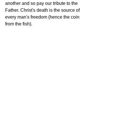
another and so pay our tribute to the 
Father. Christ's death is the source of 
every man's freedom (hence the coin 
from the fish).
DNEVI MED LETOM
See All
Recent Posts