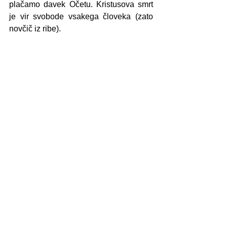
plačamo davek Očetu. Kristusova smrt 
je vir svobode vsakega človeka (zato 
novčič iz ribe).