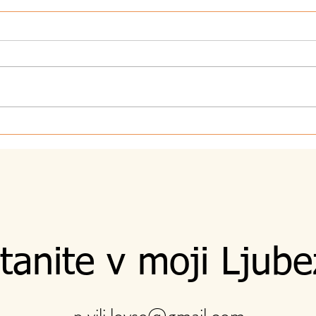
7.8.2026 - Sebi
5.8.
tanite v moji Ljube
p.vili.lovse@gmail.com