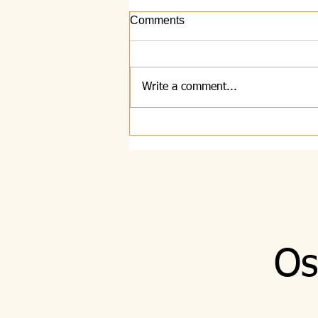
Comments
Write a comment...
8.8.2026 - Majhna
Os