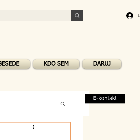
L
BESEDE
KDO SEM
DARUJ
E-kontakt
M