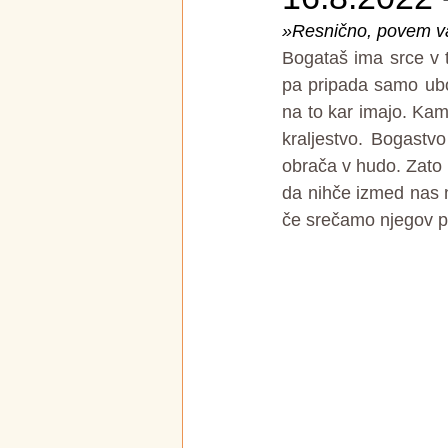
»Resnično, povem vam
Bogataš ima srce v t
pa pripada samo ubo
na to kar imajo. Kam
kraljestvo. Bogastvo
obrača v hudo. Zato 
da nihče izmed nas n
če srečamo njegov pog