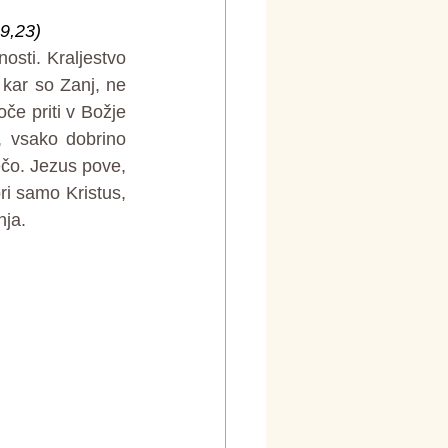
9,23)
sti. Kraljestvo 
ar so Zanj, ne 
e priti v Božje 
, vsako dobrino 
čo. Jezus pove, 
i samo Kristus, 
nja.