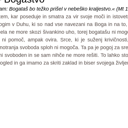
: Bogataš bo težko prišel v nebeško kraljestvo.« (Mt 1
em, kar poseduje in smatra za vir svoje moči in istovetno
gim v Duhu, ki so nad vse navezani na Boga in na to, k
ela ne more skozi šivankino uho, torej bogatašu ni mogoč
 ni pomoč, ampak ovira. Srce, ki je suženj krivičnosti
notranja svoboda sploh ni mogoča. Ta pa je pogoj za sre
i svoboden in se sam nihče ne more rešiti. To lahko stor
led in ga imamo za skriti zaklad in biser svojega življe