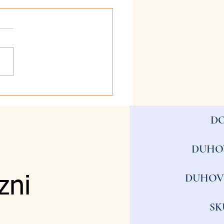
2026 - Zvestoba
D
DUHO
DUHOV
zni
SK