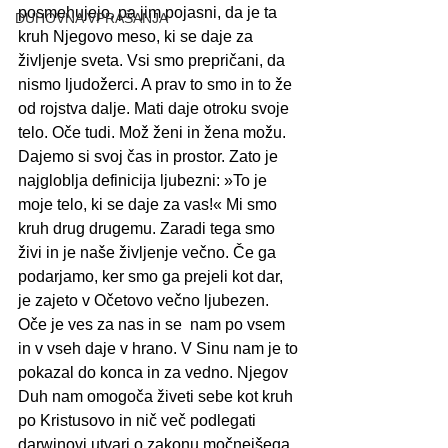
posmehujejo, pa jim pojasni, da je ta 
DUHOVNA VPRAŠANJA
kruh Njegovo meso, ki se daje za 
življenje sveta. Vsi smo prepričani, da 
nismo ljudožerci. A prav to smo in to že 
od rojstva dalje. Mati daje otroku svoje 
telo. Oče tudi. Mož ženi in žena možu. 
Dajemo si svoj čas in prostor. Zato je 
najgloblja definicija ljubezni: »To je 
moje telo, ki se daje za vas!« Mi smo 
kruh drug drugemu. Zaradi tega smo 
živi in je naše življenje večno. Če ga 
podarjamo, ker smo ga prejeli kot dar, 
je zajeto v Očetovo večno ljubezen. 
Oče je ves za nas in se  nam po vsem 
in v vseh daje v hrano. V Sinu nam je to 
pokazal do konca in za vedno. Njegov 
Duh nam omogoča živeti sebe kot kruh 
po Kristusovo in nič več podlegati 
darwinovi utvari o zakonu močnejšega, 