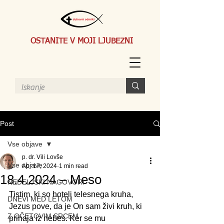
OSTANITE V MOJI LJUBEZNI
Post
Vse objave
p. dr. Vili Lovše
Vse objave
Apr 17, 2024
1 min read
18.4.2024 – Meso
NEDELJSKI NAGOVORI
Tistim, ki so hoteli telesnega kruha, 
DNEVI MED LETOM
Jezus pove, da je On sam živi kruh, ki 
Z OČETOVIM SRCEM
prihaja iz nebes. Ker se mu 