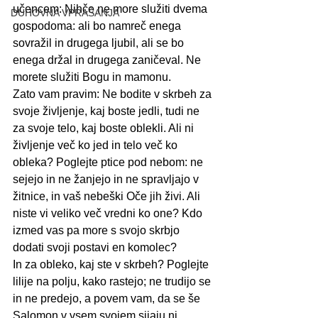
učencem: Nihče ne more služiti dvema 
DUHOVNA VPRAŠANJA
gospodoma: ali bo namreč enega 
sovražil in drugega ljubil, ali se bo 
enega držal in drugega zaničeval. Ne 
morete služiti Bogu in mamonu.
Zato vam pravim: Ne bodite v skrbeh za 
svoje življenje, kaj boste jedli, tudi ne 
za svoje telo, kaj boste oblekli. Ali ni 
življenje več ko jed in telo več ko 
obleka? Poglejte ptice pod nebom: ne 
sejejo in ne žanjejo in ne spravljajo v 
žitnice, in vaš nebeški Oče jih živi. Ali 
niste vi veliko več vredni ko one? Kdo 
izmed vas pa more s svojo skrbjo 
dodati svoji postavi en komolec?
In za obleko, kaj ste v skrbeh? Poglejte 
lilije na polju, kako rastejo; ne trudijo se 
in ne predejo, a povem vam, da se še 
Salomon v vsem svojem sijaju ni 