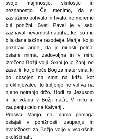
svojo majhnostjo, skritostjo in 
neznanostjo. Če menimo, da si 
zaslužimo pohvalo in hvalo, ne moremo 
biti ponižni. Sveti Pavel je v sebi 
zaznaval nevarnost napuha, ker so mu 
bila dana takšna razodetja. Marija, ko jo 
pozdravi angel, da je milosti polna, 
ostane mirna, zadovoljna in v miru 
izročena Božji volji. Skrbi jo le Zanj, ne 
zase. In ko jo hoče Bog za mater sina, ki 
bo obsojen na smrt na križu kot 
preklinjevalec, to trpljenje ne vpliva na 
njeno notranjo držo. Hodi za Jezusom 
in je vdana v Božji načrt. V miru in 
zaupanju celo na Kalvariji.
Prosiva Marijo, naj nama pomaga 
ostajati v ponižnosti, zaupanju in 
hvaležnosti za Božjo voljo v vsakršnih 
okoliščinah.