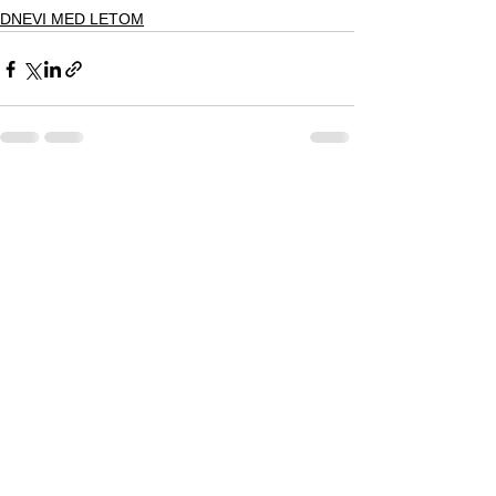
DNEVI MED LETOM
See All
Recent Posts