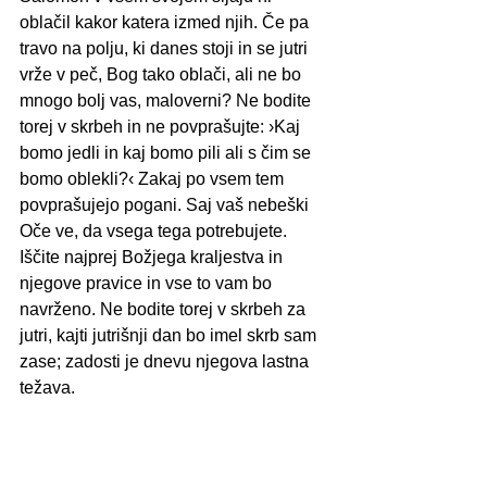
oblačil kakor katera izmed njih. Če pa 
travo na polju, ki danes stoji in se jutri 
vrže v peč, Bog tako oblači, ali ne bo 
mnogo bolj vas, maloverni? Ne bodite 
torej v skrbeh in ne povprašujte: ›Kaj 
bomo jedli in kaj bomo pili ali s čim se 
bomo oblekli?‹ Zakaj po vsem tem 
povprašujejo pogani. Saj vaš nebeški 
Oče ve, da vsega tega potrebujete. 
Iščite najprej Božjega kraljestva in 
njegove pravice in vse to vam bo 
navrženo. Ne bodite torej v skrbeh za 
jutri, kajti jutrišnji dan bo imel skrb sam 
zase; zadosti je dnevu njegova lastna 
težava.