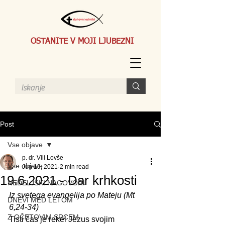
OSTANITE V MOJI LJUBEZNI
Post
Vse objave
p. dr. Vili Lovše
Vse objave
Jun 19, 2021
2 min read
19.6.2021 - Dar krhkosti
NEDELJSKI NAGOVORI
Iz svetega evangelija po Mateju (Mt 
DNEVI MED LETOM
6,24-34)
Z OČETOVIM SRCEM
Tisti čas je rekel Jezus svojim 