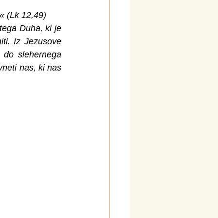
« (Lk 12,49)
tega Duha, ki je 
ti. Iz Jezusove 
 do slehernega 
eti nas, ki nas 