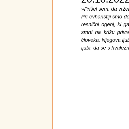
»Prišel sem, da vrže
Pri evharistiji smo d
resnični ogenj, ki g
smrti na križu pri
človeka. Njegova lju
ljubi, da se s hvale