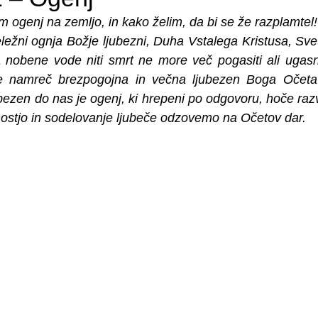
m ogenj na zemljo, in kako želim, da bi se že razplamtel!
eležni ognja Božje ljubezni, Duha Vstalega Kristusa, Sve
a nobene vode niti smrt ne more več pogasiti ali ugasni
vre namreč brezpogojna in večna ljubezen Boga Očeta
bezen do nas je ogenj, ki hrepeni po odgovoru, hoče razvn
žnostjo in sodelovanje ljubeče odzovemo na Očetov dar. 