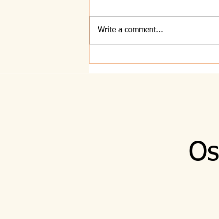
Write a comment...
8.8.2026 - Majhna
Os