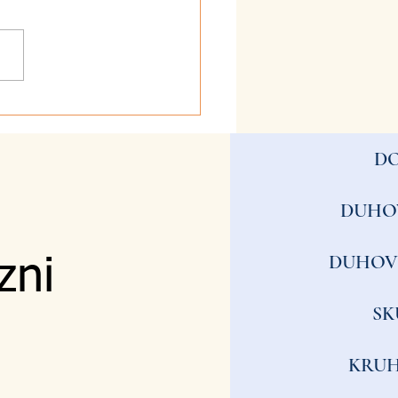
2026 - Zvestoba
D
DUHO
DUHOV
zni
SK
KRUH