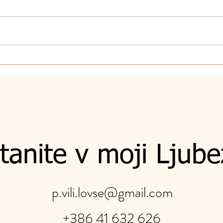
7.8.2026 - Sebi
5.8.
tanite v moji Ljube
p.vili.lovse@gmail.com
+386 41 632 626