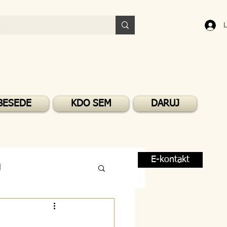
L
BESEDE
KDO SEM
DARUJ
E-kontakt
M