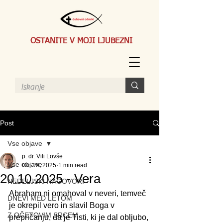
OSTANITE V MOJI LJUBEZNI
Post
Vse objave
p. dr. Vili Lovše
Vse objave
Oct 19, 2025
1 min read
20.10.2025 - Vera
NEDELJSKI NAGOVORI
Abraham ni omahoval v neveri, temveč 
DNEVI MED LETOM
je okrepil vero in slavil Boga v 
Z OČETOVIM SRCEM
prepričanju, da je Tisti, ki je dal obljubo, 