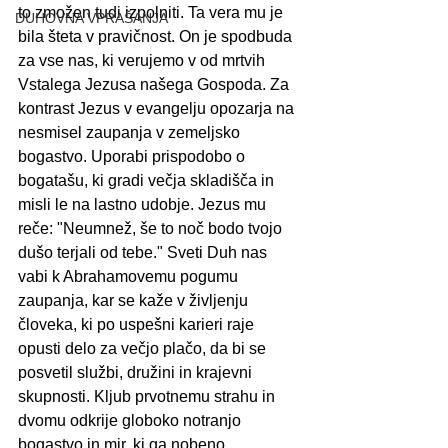
to zmožen tudi izpolniti. Ta vera mu je 
DUHOVNA VPRAŠANJA
bila šteta v pravičnost. On je spodbuda 
za vse nas, ki verujemo v od mrtvih 
Vstalega Jezusa našega Gospoda. Za 
kontrast Jezus v evangelju opozarja na 
nesmisel zaupanja v zemeljsko 
bogastvo. Uporabi prispodobo o 
bogatašu, ki gradi večja skladišča in 
misli le na lastno udobje. Jezus mu 
reče: "Neumnež, še to noč bodo tvojo 
dušo terjali od tebe." Sveti Duh nas 
vabi k Abrahamovemu pogumu 
zaupanja, kar se kaže v življenju 
človeka, ki po uspešni karieri raje 
opusti delo za večjo plačo, da bi se 
posvetil službi, družini in krajevni 
skupnosti. Kljub prvotnemu strahu in 
dvomu odkrije globoko notranjo 
bogastvo in mir, ki ga nobeno 