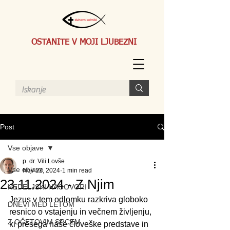
OSTANITE V MOJI LJUBEZNI
Post
Vse objave
p. dr. Vili Lovše
Vse objave
Nov 22, 2024
1 min read
23.11.2024 - Z Njim
NEDELJSKI NAGOVORI
Jezus v tem odlomku razkriva globoko 
DNEVI MED LETOM
resnico o vstajenju in večnem življenju, 
Z OČETOVIM SRCEM
ki presega naše človeške predstave in 