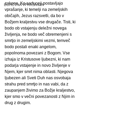
zakone. Ko saduceji postavljajo 
DUHOVNA VPRAŠANJA
vprašanje, ki temelji na zemeljskih 
običajih, Jezus razsvetli, da bo v 
Božjem kraljestvu vse drugače. Tisti, ki 
bodo ob vstajenju deležni novega 
življenja, ne bodo več obremenjeni s 
smrtjo in zemeljskimi vezmi, temveč 
bodo postali enaki angelom, 
popolnoma povezani z Bogom. Vse 
izhaja iz Kristusove ljubezni, ki nam 
podarja vstajenje in novo življenje v 
Njem, kjer smrt nima oblasti. Njegova 
ljubezen ali Sveti Duh nas osvobaja 
strahu pred smrtjo in nas vabi, da z 
zaupanjem živimo za Božje kraljestvo, 
kjer smo v večni povezanosti z Njim in 
drug z drugim.