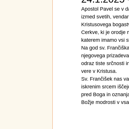
Apostol Pavel se v 
izmed svetih, vendar
Kristusovega bogast
Cerkve, ki je orodje
katerem imamo vsi s
Na god sv. Frančiška
njegovega prizadevan
odraz tiste srčnosti i
vere v Kristusa.
Sv. Frančišek nas va
iskrenim srcem iščejo
pred Boga in oznanja
Božje modrosti v vsak