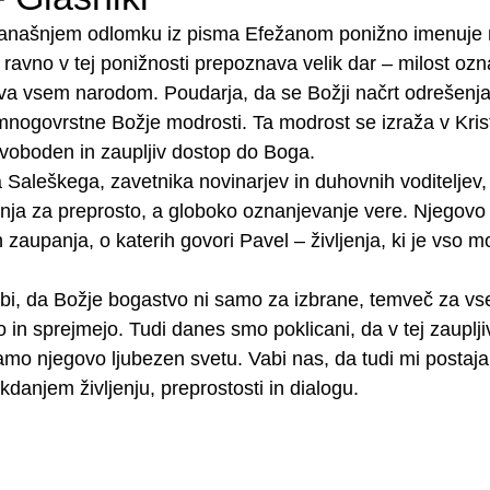
današnjem odlomku iz pisma Efežanom ponižno imenuje
 ravno v tej ponižnosti prepoznava velik dar – milost ozn
va vsem narodom. Poudarja, da se Božji načrt odrešenja
 mnogovrstne Božje modrosti. Ta modrost se izraža v Kris
voboden in zaupljiv dostop do Boga.
 Saleškega, zavetnika novinarjev in duhovnih voditeljev
ja za preprosto, a globoko oznanjevanje vere. Njegovo ži
n zaupanja, o katerih govori Pavel – življenja, ki je vso m
bi, da Božje bogastvo ni samo za izbrane, temveč za vse,
 in sprejmejo. Tudi danes smo poklicani, da v tej zauplji
mo njegovo ljubezen svetu. Vabi nas, da tudi mi postaja
danjem življenju, preprostosti in dialogu.