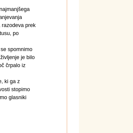
 najmanjšega 
anjevanja 
 razodeva prek 
tusu, po 
, se spomnimo 
vljenje je bilo 
oč črpalo iz 
 ki ga z 
vosti stopimo 
mo glasniki 