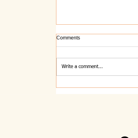
Comments
Write a comment...
8.8.2026 - Majhna