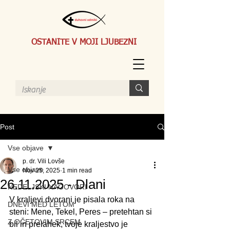
OSTANITE V MOJI LJUBEZNI
Post
Vse objave
p. dr. Vili Lovše
Vse objave
Nov 25, 2025
1 min read
26.11.2025 - Dlani
NEDELJSKI NAGOVORI
V kraljevi dvorani je pisala roka na 
DNEVI MED LETOM
steni: Mene, Tekel, Peres – pretehtan si 
Z OČETOVIM SRCEM
bil in prelahek, tvoje kraljestvo je 