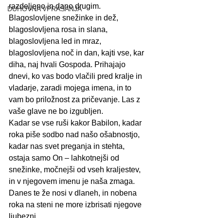
razdeljeno in dano drugim. 
DUHOVNA VPRAŠANJA
Blagoslovljene snežinke in dež, 
blagoslovljena rosa in slana, 
blagoslovljena led in mraz, 
blagoslovljena noč in dan, kajti vse, kar 
diha, naj hvali Gospoda. Prihajajo 
dnevi, ko vas bodo vlačili pred kralje in 
vladarje, zaradi mojega imena, in to 
vam bo priložnost za pričevanje. Las z 
vaše glave ne bo izgubljen.
Kadar se vse ruši kakor Babilon, kadar 
roka piše sodbo nad našo ošabnostjo, 
kadar nas svet preganja in stehta, 
ostaja samo On – lahkotnejši od 
snežinke, močnejši od vseh kraljestev, 
in v njegovem imenu je naša zmaga. 
Danes te že nosi v dlaneh, in nobena 
roka na steni ne more izbrisati njegove 
ljubezni.