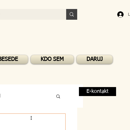
L
BESEDE
KDO SEM
DARUJ
E-kontakt
M