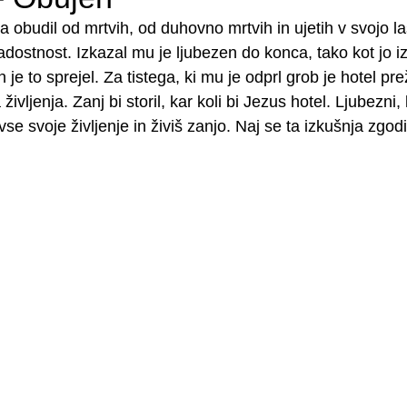
a obudil od mrtvih, od duhovno mrtvih in ujetih v svojo la
ostnost. Izkazal mu je ljubezen do konca, tako kot jo iz
je to sprejel. Za tistega, ki mu je odprl grob je hotel pre
vljenja. Zanj bi storil, kar koli bi Jezus hotel. Ljubezni, 
se svoje življenje in živiš zanjo. Naj se ta izkušnja zgodi 