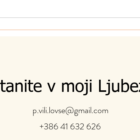
4.8.2026 - Valovi
3.8.
tanite v moji Ljube
p.vili.lovse@gmail.com
+386 41 632 626