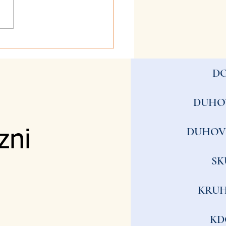
2026 - Kje začnem?
D
DUHO
DUHOV
zni
SK
KRUH
KD