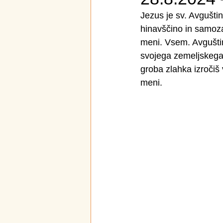
Jezus je sv. Avguštin
hinavščino in samozad
meni. Vsem. Avguštin 
svojega zemeljskega ži
groba zlahka izročiš v
meni.