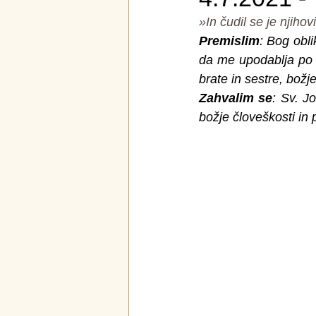
»In čudil se je njihov
Premislim
: Bog obl
da me upodablja po p
brate in sestre, božj
Zahvalim se
: Sv. J
božje človeškosti in 