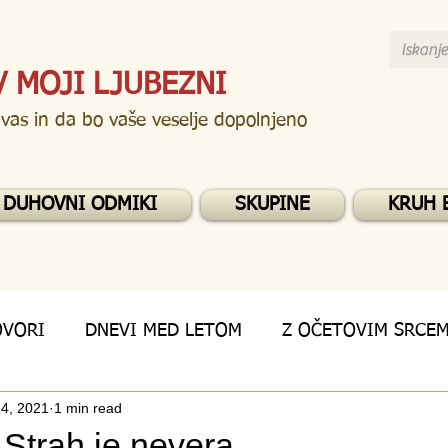
V MOJI LJUBEZNI
 vas in da bo vaše veselje dopolnjeno
DUHOVNI ODMIKI
SKUPINE
KRUH 
OVORI
DNEVI MED LETOM
Z OČETOVIM SRCE
 4, 2021
1 min read
 Strah je nevera