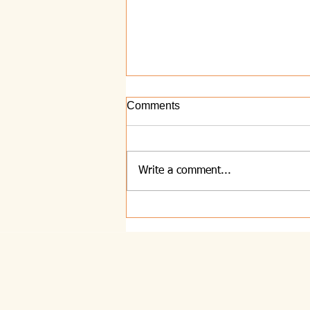
Comments
Write a comment...
8.12.2021 - Zaključek leta sv.
Jožefa