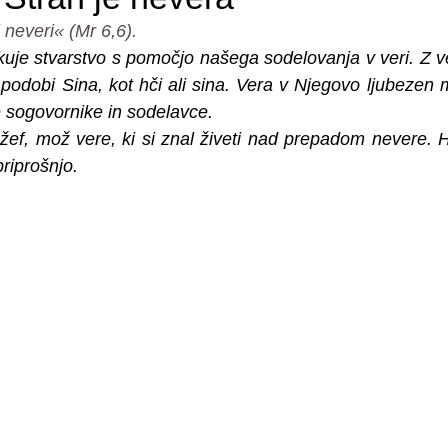
i neveri« (Mr 6,6).
ikuje stvarstvo s pomočjo našega sodelovanja v veri. Z v
odobi Sina, kot hči ali sina. Vera v Njegovo ljubezen m
e sogovornike in sodelavce. 
ožef, mož vere, ki si znal živeti nad prepadom nevere. Hv
priprošnjo.