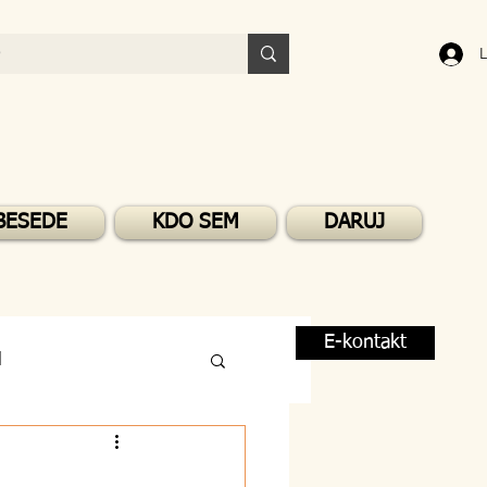
L
BESEDE
KDO SEM
DARUJ
E-kontakt
M