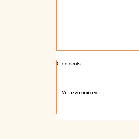
Comments
Write a comment...
8.12.2021 - Zaključek leta sv.
Jožefa