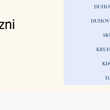
DUHO
DUHOV
zni
SK
KRUH
KD
D