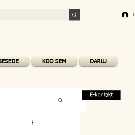
L
BESEDE
KDO SEM
DARUJ
E-kontakt
M