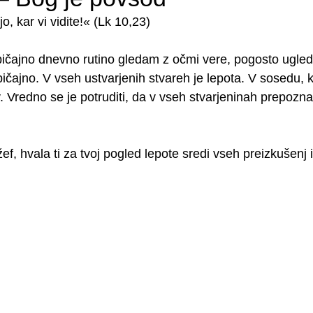
o, kar vi vidite!« (Lk 10,23)
bičajno dnevno rutino gledam z očmi vere, pogosto ugleda
bičajno. V vseh ustvarjenih stvareh je lepota. V sosedu, k
 Vredno se je potruditi, da v vseh stvarjeninah prepozn
žef, hvala ti za tvoj pogled lepote sredi vseh preizkušenj 