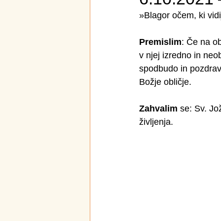
»Blagor očem, ki vidij
Premislim
: Če na o
v njej izredno in neo
spodbudo in pozdrav.
Božje obličje.
Zahvalim
 se: Sv. Jo
življenja.