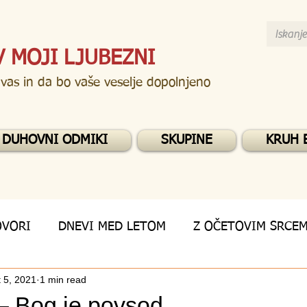
V MOJI LJUBEZNI
 vas in da bo vaše veselje dopolnjeno
DUHOVNI ODMIKI
SKUPINE
KRUH 
OVORI
DNEVI MED LETOM
Z OČETOVIM SRCE
 5, 2021
1 min read
– Bog je povsod