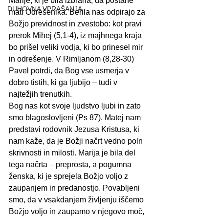
Marije, ki je bila izbrana, da postane 
DUHOVNA VPRAŠANJA
mati Odrešenika. Berila nas odpirajo za 
Božjo previdnost in zvestobo: kot pravi 
prerok Mihej (5,1-4), iz majhnega kraja 
bo prišel veliki vodja, ki bo prinesel mir 
in odrešenje. V Rimljanom (8,28-30) 
Pavel potrdi, da Bog vse usmerja v 
dobro tistih, ki ga ljubijo – tudi v 
najtežjih trenutkih.  
Bog nas kot svoje ljudstvo ljubi in zato 
smo blagoslovljeni (Ps 87). Matej nam 
predstavi rodovnik Jezusa Kristusa, ki 
nam kaže, da je Božji načrt vedno poln 
skrivnosti in milosti. Marija je bila del 
tega načrta – preprosta, a pogumna 
ženska, ki je sprejela Božjo voljo z 
zaupanjem in predanostjo. Povabljeni 
smo, da v vsakdanjem življenju iščemo 
Božjo voljo in zaupamo v njegovo moč, 