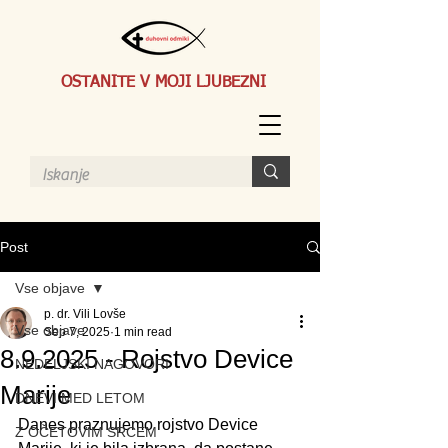
OSTANITE V MOJI LJUBEZNI
Post
Vse objave
p. dr. Vili Lovše
Vse objave
Sep 7, 2025
1 min read
8.9.2025 - Rojstvo Device
NEDELJSKI NAGOVORI
Marije
DNEVI MED LETOM
Danes praznujemo rojstvo Device 
Z OČETOVIM SRCEM