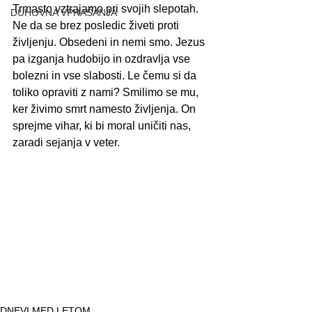
Trmasto vztrajamo pri svojih slepotah. 
DUHOVNA VPRAŠANJA
Ne da se brez posledic živeti proti 
življenju. Obsedeni in nemi smo. Jezus 
pa izganja hudobijo in ozdravlja vse 
bolezni in vse slabosti. Le čemu si da 
toliko opraviti z nami? Smilimo se mu, 
ker živimo smrt namesto življenja. On 
sprejme vihar, ki bi moral uničiti nas, 
zaradi sejanja v veter.
DNEVI MED LETOM