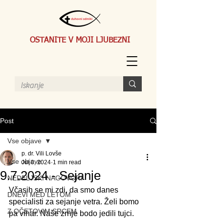
OSTANITE V MOJI LJUBEZNI
Post
Vse objave
p. dr. Vili Lovše
Vse objave
Jul 8, 2024
1 min read
9.7.2024 - Sejanje
NEDELJSKI NAGOVORI
Včasih se mi zdi, da smo danes 
DNEVI MED LETOM
specialisti za sejanje vetra. Želi bomo 
Z OČETOVIM SRCEM
pa vihar. Naše zrnje bodo jedili tujci. 