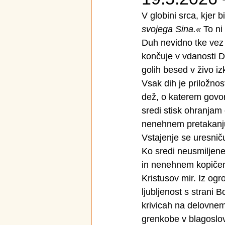
V globini srca, kjer 
svojega Sina.«
 To ni
Duh nevidno tke vez
končuje v vdanosti D
golih besed v živo i
Vsak dih je priložnost
dež, o katerem govor
sredi stisk ohranjam 
nenehnem pretakanju 
Vstajenje se uresniču
Ko sredi neusmiljene
in nenehnem kopičen
Kristusov mir. Iz og
ljubljenost s strani
krivicah na delovnem
grenkobe v blagoslov 