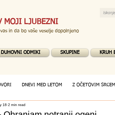
V MOJI LJUBEZNI
 vas in da bo vaše veselje dopolnjeno
DUHOVNI ODMIKI
SKUPINE
KRUH 
OVORI
DNEVI MED LETOM
Z OČETOVIM SRCE
y 18
2 min read
- Ohranjam notranji ogenj