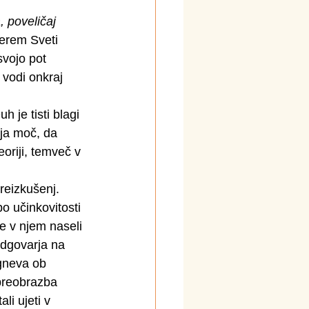
, poveličaj 
terem Sveti 
vojo pot 
vodi onkraj 
h je tisti blagi 
ja moč, da 
oriji, temveč v 
reizkušenj. 
o učinkovitosti 
 v njem naseli 
dgovarja na 
 gneva ob 
preobrazba 
li ujeti v 