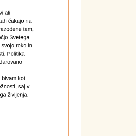
 ali 
stah čakajo na 
 razodene tam, 
očjo Svetega 
svojo roko in 
i. Politika 
i darovano 
, bivam kot 
nosti, saj v 
a življenja.