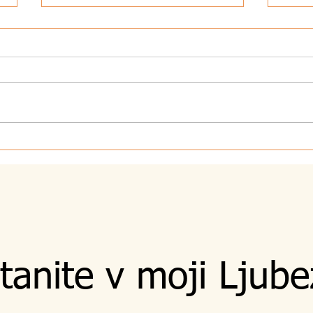
4.8.2
5.8.2026 - Zvestoba
tanite v moji Ljube