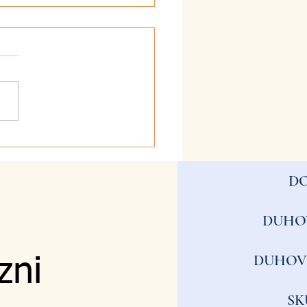
026 - Valovi
D
DUHO
DUHOV
zni
SK