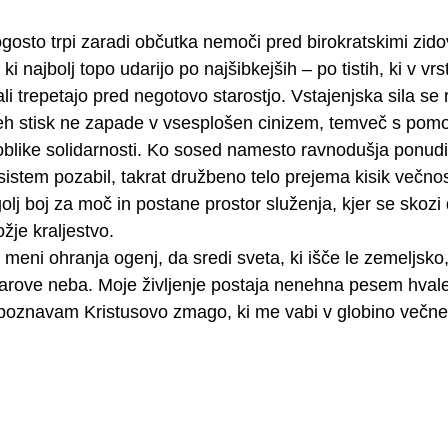
osto trpi zaradi občutka nemoči pred birokratskimi zidovi
ki najbolj topo udarijo po najšibkejših – po tistih, ki v vr
li trepetajo pred negotovo starostjo. Vstajenjska sila se
teh stisk ne zapade v vsesplošen cinizem, temveč s pom
blike solidarnosti. Ko sosed namesto ravnodušja ponudi 
 sistem pozabil, takrat družbeno telo prejema kisik večnost
golj boj za moč in postane prostor služenja, kjer se skoz
žje kraljestvo.
i v meni ohranja ogenj, da sredi sveta, ki išče le zemeljsko
arove neba. Moje življenje postaja nenehna pesem hvalež
epoznavam Kristusovo zmago, ki me vabi v globino večneg