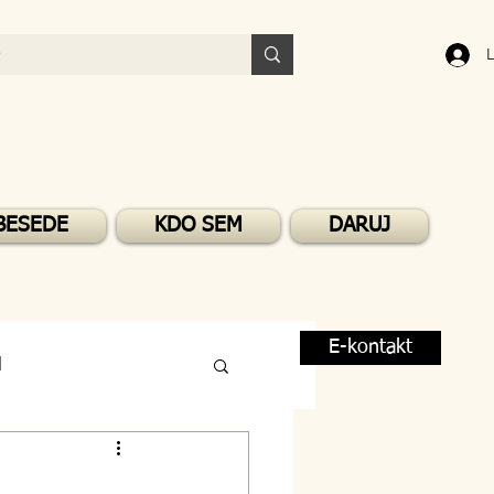
L
BESEDE
KDO SEM
DARUJ
E-kontakt
M