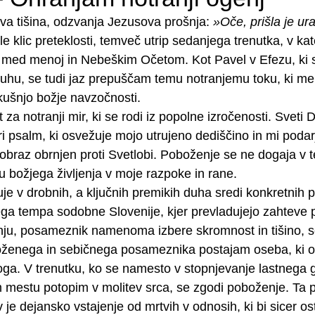
biva tišina, odzvanja Jezusova prošnja: 
»Oče, prišla je ura
 le klic preteklosti, temveč utrip sedanjega trenutka, v ka
 med menoj in Nebeškim Očetom. Kot Pavel v Efezu, ki s
uhu, se tudi jaz prepuščam temu notranjemu toku, ki me 
zkušnjo božje navzočnosti.
 za notranji mir, ki se rodi iz popolne izročenosti. Sveti Du
i psalm, ki osvežuje mojo utrujeno dediščino in mi podar
obraz obrnjen proti Svetlobi. Poboženje se ne dogaja v te
božjega življenja v moje razpoke in rane.
je v drobnih, a ključnih premikih duha sredi konkretnih p
ga tempa sodobne Slovenije, kjer prevladujejo zahteve p
ju, posameznik namenoma izbere skromnost in tišino, se
roženega in sebičnega posameznika postajam oseba, ki o
 Boga. V trenutku, ko se namesto v stopnjevanje lastnega
 mestu potopim v molitev srca, se zgodi poboženje. Ta 
je dejansko vstajenje od mrtvih v odnosih, ki bi sicer osta