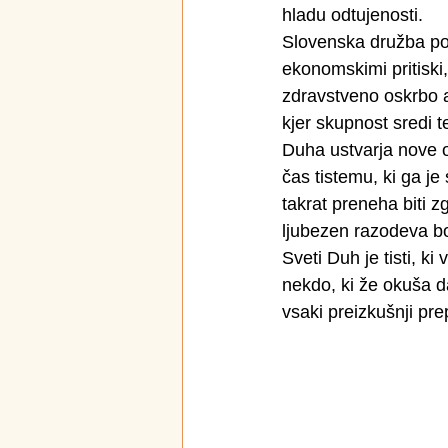
hladu odtujenosti.
Slovenska družba pog
ekonomskimi pritiski, 
zdravstveno oskrbo a
kjer skupnost sredi 
Duha ustvarja nove o
čas tistemu, ki ga je
takrat preneha biti z
ljubezen razodeva bo
Sveti Duh je tisti, k
nekdo, ki že okuša d
vsaki preizkušnji pr