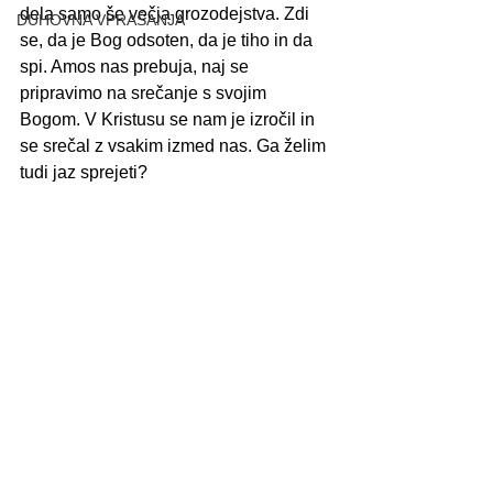
dela samo še večja grozodejstva. Zdi 
DUHOVNA VPRAŠANJA
se, da je Bog odsoten, da je tiho in da 
spi. Amos nas prebuja, naj se 
pripravimo na srečanje s svojim 
Bogom. V Kristusu se nam je izročil in 
se srečal z vsakim izmed nas. Ga želim 
tudi jaz sprejeti?