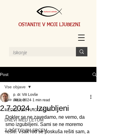
OSTANITE V MOJI LJUBEZNI
Post
Vse objave
p. dr. Vili Lovše
Vse objave
Jul 1, 2024
1 min read
2.7.2024 - Izgubljeni
NEDELJSKI NAGOVORI
Dokler se ne zavedamo, ne vemo, da 
DNEVI MED LETOM
smo izgubiljeni. Sami se ne moremo 
Z OČETOVIM SRCEM
rešiti. Vsak rod se poskuša rešiti sam, a 