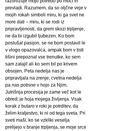
razorožuje mojo potrebo po moči in 
prevladi. Razumem, da so oljčne veje v 
mojih rokah simboli miru, ki ga svet ne 
more dati – miru, ki se rodi iz 
pripravljenosti, da grem skozi trpljenje, 
ne da bi izgubil ljubezen. Ko bom 
poslušal pasijon, se ne bom postavil le 
v vlogo opazovalca, ampak bom v tisti 
tišini prepoznal vse trenutke, ko sem 
sam zatajil ali ko sem bil po krivem 
obsojen. Peta nedelja nas je 
pripravljala na zrenje, cvetna nedelja 
pa nas potisne v hojo za Njim.
Jutrišnja procesija je zame več kot le 
obred; je hoja mojega življenja. Vsak 
korak z butaro v roki je potrditev, da 
želim kraljestvo, ki ni od tega sveta. Pri 
sveti maši, ko se vzkliki veselja 
prelijejo v branje trpljenja, se moje srce 