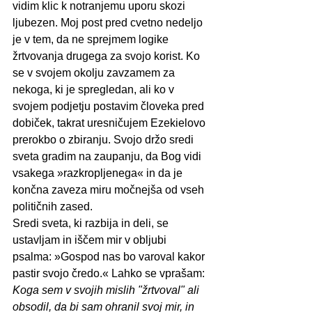
vidim klic k notranjemu uporu skozi 
ljubezen. Moj post pred cvetno nedeljo 
je v tem, da ne sprejmem logike 
žrtvovanja drugega za svojo korist. Ko 
se v svojem okolju zavzamem za 
nekoga, ki je spregledan, ali ko v 
svojem podjetju postavim človeka pred 
dobiček, takrat uresničujem Ezekielovo 
prerokbo o zbiranju. Svojo držo sredi 
sveta gradim na zaupanju, da Bog vidi 
vsakega »razkropljenega« in da je 
končna zaveza miru močnejša od vseh 
političnih zased.
Sredi sveta, ki razbija in deli, se 
ustavljam in iščem mir v obljubi 
psalma: »Gospod nas bo varoval kakor 
pastir svojo čredo.« Lahko se vprašam: 
Koga sem v svojih mislih "žrtvoval" ali 
obsodil, da bi sam ohranil svoj mir, in 