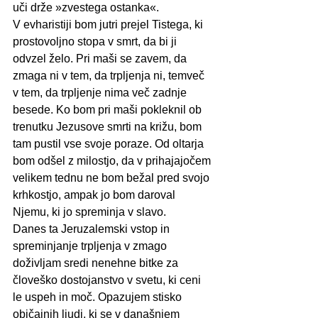
uči drže »zvestega ostanka«.
V evharistiji bom jutri prejel Tistega, ki 
prostovoljno stopa v smrt, da bi ji 
odvzel želo. Pri maši se zavem, da 
zmaga ni v tem, da trpljenja ni, temveč 
v tem, da trpljenje nima več zadnje 
besede. Ko bom pri maši pokleknil ob 
trenutku Jezusove smrti na križu, bom 
tam pustil vse svoje poraze. Od oltarja 
bom odšel z milostjo, da v prihajajočem 
velikem tednu ne bom bežal pred svojo 
krhkostjo, ampak jo bom daroval 
Njemu, ki jo spreminja v slavo.
Danes ta Jeruzalemski vstop in 
spreminjanje trpljenja v zmago 
doživljam sredi nenehne bitke za 
človeško dostojanstvo v svetu, ki ceni 
le uspeh in moč. Opazujem stisko 
običajnih ljudi, ki se v današnjem 