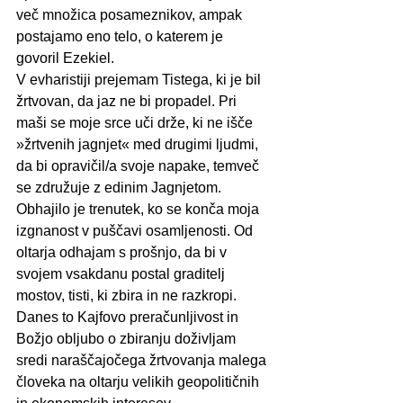
več množica posameznikov, ampak 
postajamo eno telo, o katerem je 
govoril Ezekiel.
V evharistiji prejemam Tistega, ki je bil 
žrtvovan, da jaz ne bi propadel. Pri 
maši se moje srce uči drže, ki ne išče 
»žrtvenih jagnjet« med drugimi ljudmi, 
da bi opravičil/a svoje napake, temveč 
se združuje z edinim Jagnjetom. 
Obhajilo je trenutek, ko se konča moja 
izgnanost v puščavi osamljenosti. Od 
oltarja odhajam s prošnjo, da bi v 
svojem vsakdanu postal graditelj 
mostov, tisti, ki zbira in ne razkropi.
Danes to Kajfovo preračunljivost in 
Božjo obljubo o zbiranju doživljam 
sredi naraščajočega žrtvovanja malega 
človeka na oltarju velikih geopolitičnih 