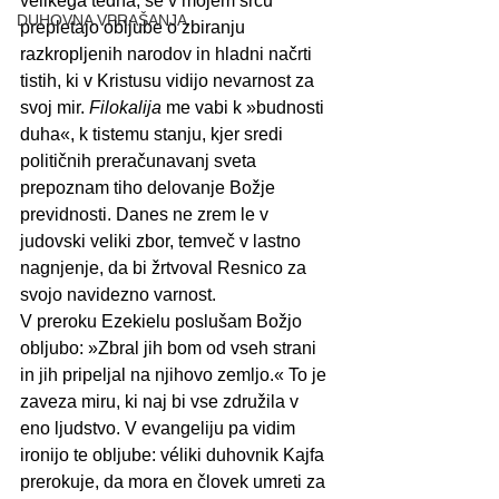
velikega tedna, se v mojem srcu 
DUHOVNA VPRAŠANJA
prepletajo obljube o zbiranju 
razkropljenih narodov in hladni načrti 
tistih, ki v Kristusu vidijo nevarnost za 
svoj mir. 
Filokalija
 me vabi k »budnosti 
duha«, k tistemu stanju, kjer sredi 
političnih preračunavanj sveta 
prepoznam tiho delovanje Božje 
previdnosti. Danes ne zrem le v 
judovski veliki zbor, temveč v lastno 
nagnjenje, da bi žrtvoval Resnico za 
svojo navidezno varnost.
V preroku Ezekielu poslušam Božjo 
obljubo: »Zbral jih bom od vseh strani 
in jih pripeljal na njihovo zemljo.« To je 
zaveza miru, ki naj bi vse združila v 
eno ljudstvo. V evangeliju pa vidim 
ironijo te obljube: véliki duhovnik Kajfa 
prerokuje, da mora en človek umreti za 