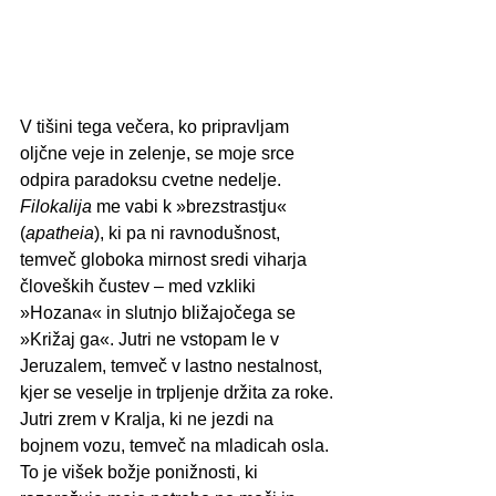
V tišini tega večera, ko pripravljam 
oljčne veje in zelenje, se moje srce 
odpira paradoksu cvetne nedelje. 
Filokalija
 me vabi k »brezstrastju« 
(
apatheia
), ki pa ni ravnodušnost, 
temveč globoka mirnost sredi viharja 
človeških čustev – med vzkliki 
»Hozana« in slutnjo bližajočega se 
»Križaj ga«. Jutri ne vstopam le v 
Jeruzalem, temveč v lastno nestalnost, 
kjer se veselje in trpljenje držita za roke.
Jutri zrem v Kralja, ki ne jezdi na 
bojnem vozu, temveč na mladicah osla. 
To je višek božje ponižnosti, ki 