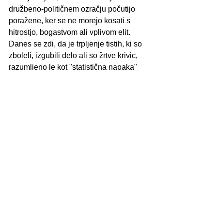
družbeno-političnem ozračju počutijo 
poražene, ker se ne morejo kosati s 
hitrostjo, bogastvom ali vplivom elit. 
Danes se zdi, da je trpljenje tistih, ki so 
zboleli, izgubili delo ali so žrtve krivic, 
razumljeno le kot "statistična napaka" 
ali osebni neuspeh. Vidim stisko 
človeka, ki v tišini nosi svoj križ bolezni 
ali osamljenosti, medtem ko svet okoli 
njega hrumi v lažnem blišču. To je 
sodobni pasijon – biti spregledan sredi 
hrupne množice, ki išče le spektakel. V 
tem zaznavam klic k zmagi skozi 
ranljivost. Moj post v velikem tednu, ki 
se začenja, je v tem, da svojo vrednost 
najdem v Kristusovi ponižnosti, ne v 
svetovni slavi. Ko sredi družbene 
tekme upočasnim korak, da bi prisluhnil 