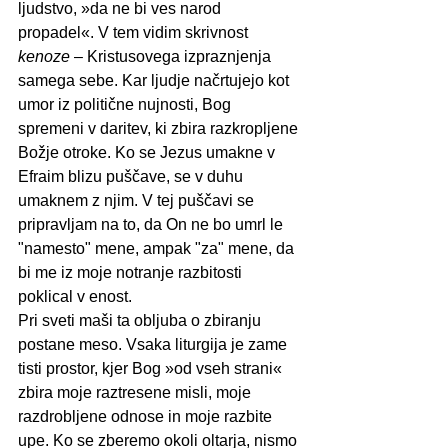
ljudstvo, »da ne bi ves narod 
propadel«. V tem vidim skrivnost 
kenoze
 – Kristusovega izpraznjenja 
samega sebe. Kar ljudje načrtujejo kot 
umor iz politične nujnosti, Bog 
spremeni v daritev, ki zbira razkropljene 
Božje otroke. Ko se Jezus umakne v 
Efraim blizu puščave, se v duhu 
umaknem z njim. V tej puščavi se 
pripravljam na to, da On ne bo umrl le 
"namesto" mene, ampak "za" mene, da 
bi me iz moje notranje razbitosti 
poklical v enost.
Pri sveti maši ta obljuba o zbiranju 
postane meso. Vsaka liturgija je zame 
tisti prostor, kjer Bog »od vseh strani« 
zbira moje raztresene misli, moje 
razdrobljene odnose in moje razbite 
upe. Ko se zberemo okoli oltarja, nismo 