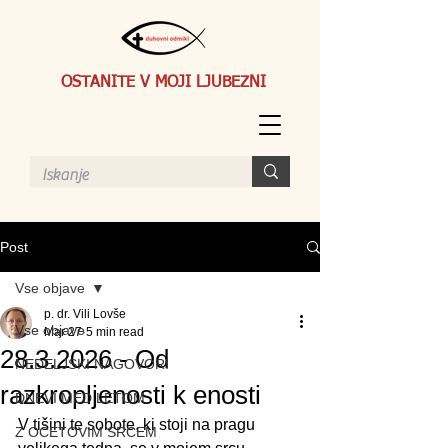
OSTANITE V MOJI LJUBEZNI
Post
Vse objave
p. dr. Vili Lovše
Vse objave
Mar 27
5 min read
28.3.2026 - Od
NEDELJSKI NAGOVORI
razkropljenosti k enosti
DNEVI MED LETOM
V tišini te sobote, ki stoji na pragu 
Z OČETOVIM SRCEM