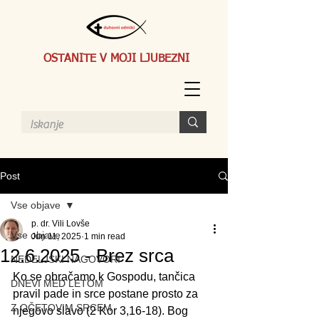
OSTANITE V MOJI LJUBEZNI
Post
Vse objave
p. dr. Vili Lovše
Vse objave
Jun 11, 2025
1 min read
12.6.2025 - Brez srca
NEDELJSKI NAGOVORI
Ko se obračamo k Gospodu, tančica 
DNEVI MED LETOM
pravil pade in srce postane prosto za 
Z OČETOVIM SRCEM
njegovo slavo (2 Kor 3,16-18). Bog 