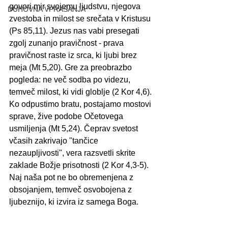
govori mir svojemu ljudstvu, njegova 
DUHOVNA VPRAŠANJA
zvestoba in milost se srečata v Kristusu 
(Ps 85,11). Jezus nas vabi presegati 
zgolj zunanjo pravičnost - prava 
pravičnost raste iz srca, ki ljubi brez 
meja (Mt 5,20). Gre za preobrazbo 
pogleda: ne več sodba po videzu, 
temveč milost, ki vidi globlje (2 Kor 4,6). 
Ko odpustimo bratu, postajamo mostovi 
sprave, žive podobe Očetovega 
usmiljenja (Mt 5,24). Čeprav svetost 
včasih zakrivajo "tančice 
nezaupljivosti", vera razsvetli skrite 
zaklade Božje prisotnosti (2 Kor 4,3-5). 
Naj naša pot ne bo obremenjena z 
obsojanjem, temveč osvobojena z 
ljubeznijo, ki izvira iz samega Boga.