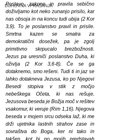
Postavo, zakone in pravila sebično 
DUHOVNA VPRAŠANJA
doživljamo kot neko zunanjo prisilo, kar 
nas obsoja in na koncu tudi ubija (2 Kor 
3,9). To je poslanstvo pravil in prisile. 
Smrtna kazen se smatra za 
demokratični dosežek, pa je zgolj 
primitivno skrpucalo brezbožnosti.  
Jezus pa uresniči poslanstvo Duha, ki 
oživlja (2 Kor 3,6-8). Če se ga 
dotaknemo, smo rešeni. Tudi ti in jaz se 
lahko dotakneva Jezusa, ko po Njegovi 
Besedi stopiva v stik z močjo 
nebeškega Očeta, ki nas rešuje. 
Jezusova beseda je Božja moč v rešitev 
vsakomur, ki veruje (Rim 1,16). Njegova 
beseda v mojem srcu odseka laž, ki me 
drži ujetnika lastnih strahov zase in 
sovraštva do Boga, ker ni tako in 
takšen, kot bi po mojih predstavah 