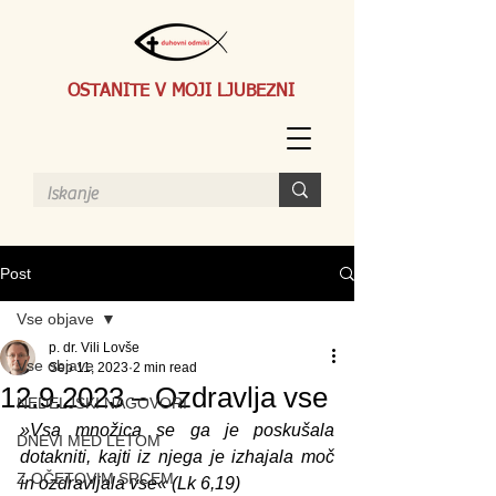
OSTANITE V MOJI LJUBEZNI
Post
Vse objave
p. dr. Vili Lovše
Vse objave
Sep 11, 2023
2 min read
12.9.2023 – Ozdravlja vse
NEDELJSKI NAGOVORI
»Vsa množica se ga je poskušala 
DNEVI MED LETOM
dotakniti, kajti iz njega je izhajala moč 
Z OČETOVIM SRCEM
in ozdravljala vse« (Lk 6,19)