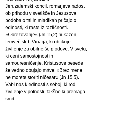
Jeruzalemski koncil, romarjeva radost 
ob prihodu v svetišče in Jezusova 
podoba o trti in mladikah pričajo o 
edinosti, ki raste iz različnosti. 
»Obrezovanje« (Jn 15,2) ni kazen, 
temveč skrb Vinarja, ki oblikuje 
življenje za obilnejše plodove. V svetu, 
ki ceni samostojnost in 
samouresničenje, Kristusove besede 
še vedno obujajo mrtve: »Brez mene 
ne morete storiti ničesar« (Jn 15,5). 
Vabi nas k edinosti s seboj, ki rodi 
življenje v polnosti, takšno ki premaga 
smrt.