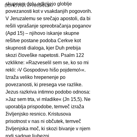
skupnem delu odkrijejo globlje 
DUHOVNA VPRAŠANJA
povezanosti kot v vsakdanjih pogovorih.
V Jeruzalemu se srečajo apostoli, da bi 
rešili vprašanje spreobračanja poganov 
(Apd 15) – njihovo iskanje skupne 
rešitve postane podoba Cerkve kot 
skupnosti dialoga, kjer Duh prebija 
skozi človeške napetosti. Psalm 122 
vzklikne: »Razveselil sem se, ko so mi 
rekli: ›V Gospodovo hišo pojdemo!‹«. 
Izraža veliko hrepenenje po 
povezanosti, ki presega vse razlike. 
Jezus razkriva intimno podobo odnosa: 
»Jaz sem trta, vi mladike« (Jn 15,5). Ne 
uporablja prispodobe, temveč izraža 
življenjsko resnico. Kristusova 
prisotnost v nas ni občutek, temveč 
življenjska moč, ki skozi bivanje v njem 
rodi sadove ljubezni.  