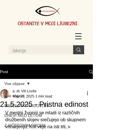
OSTANITE V MOJI LJUBEZNI
Post
Vse objave
p. dr. Vili Lovše
Vse objave
May 20, 2025
1 min read
21.5.2025 - Pristna edinost
NEDELJSKI NAGOVORI
V mestni župniji se mladi iz različnih 
DNEVI MED LETOM
družbenih slojev srečujejo ob skupnem 
Z OČETOVIM SRCEM
vrtnarjenju. Kot veje na isti trti, v 