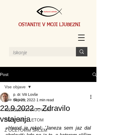
OSTANITE V MOJI LJUBEZNI
Post
Vse objave
p. dr. Vili Lovše
Vse objave
Sep 21, 2022
1 min read
22.9.2022 – Zdravilo
NEDELJSKI NAGOVORI
vstajenja
DNEVI MED LETOM
»Herod je rekel: 'Janeza sem jaz dal 
Z OČETOVIM SRCEM