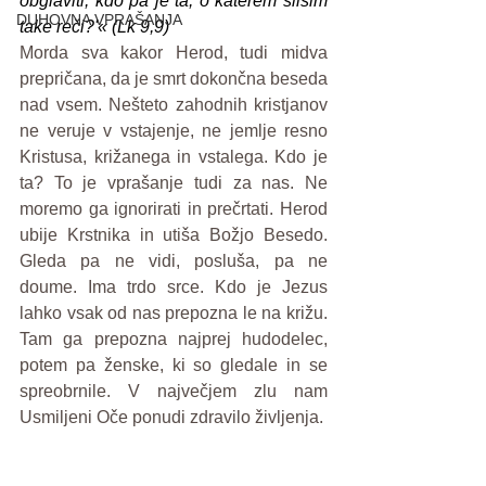
obglaviti; kdo pa je ta, o katerem slišim 
DUHOVNA VPRAŠANJA
take reči?'« (Lk 9,9)
Morda sva kakor Herod, tudi midva 
prepričana, da je smrt dokončna beseda 
nad vsem. Nešteto zahodnih kristjanov 
ne veruje v vstajenje, ne jemlje resno 
Kristusa, križanega in vstalega. Kdo je 
ta? To je vprašanje tudi za nas. Ne 
moremo ga ignorirati in prečrtati. Herod 
ubije Krstnika in utiša Božjo Besedo. 
Gleda pa ne vidi, posluša, pa ne 
doume. Ima trdo srce. Kdo je Jezus 
lahko vsak od nas prepozna le na križu. 
Tam ga prepozna najprej hudodelec, 
potem pa ženske, ki so gledale in se 
spreobrnile. V največjem zlu nam 
Usmiljeni Oče ponudi zdravilo življenja.